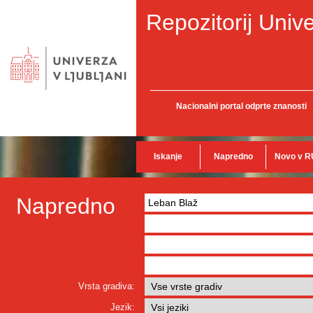
Repozitorij Unive
Nacionalni portal odprte znanosti
Iskanje
Napredno
Novo v R
Napredno
Vrsta gradiva:
Jezik: