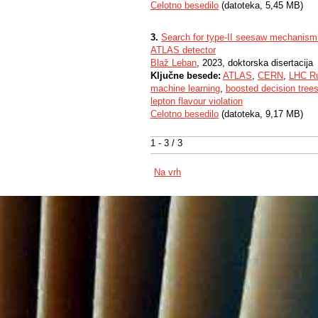
Celotno besedilo
(datoteka, 5,45 MB)
3.
Search for type-II seesaw mechanism p
ATLAS detector
Blaž Leban
, 2023, doktorska disertacija
Ključne besede:
ATLAS
,
CERN
,
LHC R
machine learning
,
boosted decision tree
lepton flavour violation
Celotno besedilo
(datoteka, 9,17 MB)
1 - 3 / 3
Na vrh