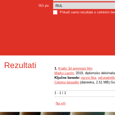
Išči po:
Prikaži samo rezultate s celotnim b
Rezultati
1.
Kratki 3d animirani film
Marko Lavrin
, 2019, diplomsko delo/nal
Ključne besede:
razvoj lika
,
računalnišk
Celotno besedilo
(datoteka, 2,51 MB) Gr
1 - 1 / 1
Na vrh