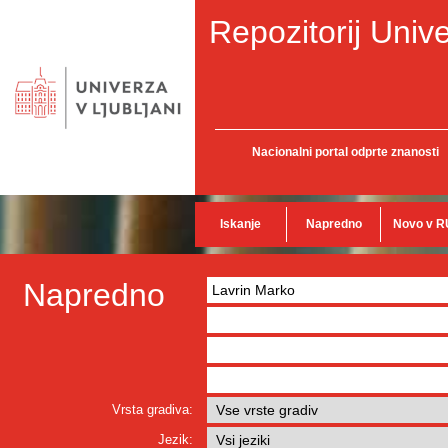
Repozitorij Unive
Nacionalni portal odprte znanosti
Iskanje
Napredno
Novo v R
Napredno
Vrsta gradiva:
Jezik: