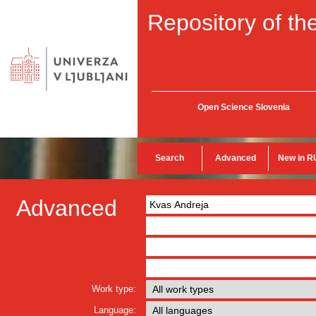
Repository of the
Open Science Slovenia
Search
Advanced
New in R
Advanced
Work type:
Language: