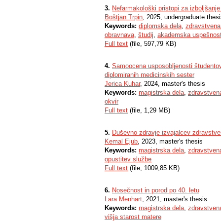
3.
Nefarmakološki pristopi za izboljšanje
Boštjan Trpin
, 2025, undergraduate thes
Keywords:
diplomska dela
,
zdravstvena
obravnava
,
študij
,
akademska uspešnos
Full text
(file, 597,79 KB)
4.
Samoocena usposobljenosti študentov 
diplomiranih medicinskih sester
Jerica Kuhar
, 2024, master's thesis
Keywords:
magistrska dela
,
zdravstven
okvir
Full text
(file, 1,29 MB)
5.
Duševno zdravje izvajalcev zdravstve
Kemal Ejub
, 2023, master's thesis
Keywords:
magistrska dela
,
zdravstven
opustitev službe
Full text
(file, 1009,85 KB)
6.
Nosečnost in porod po 40. letu
Lara Menhart
, 2021, master's thesis
Keywords:
magistrska dela
,
zdravstven
višja starost matere