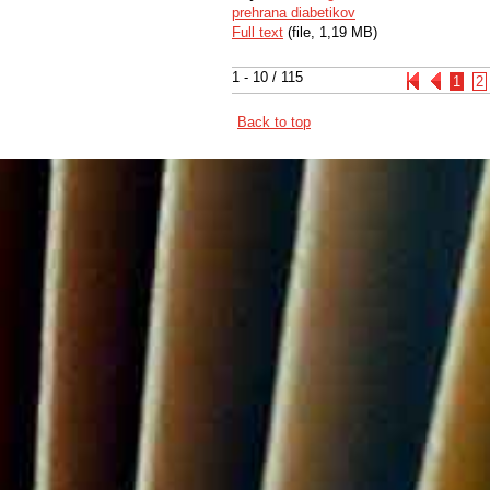
prehrana diabetikov
Full text
(file, 1,19 MB)
1 - 10 / 115
1
2
Back to top