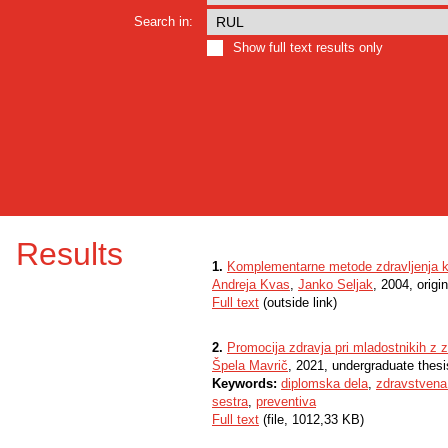
Search in:
Show full text results only
Results
1.
Komplementarne metode zdravljenja ko
Andreja Kvas
,
Janko Seljak
, 2004, origin
Full text
(outside link)
2.
Promocija zdravja pri mladostnikih z z
Špela Mavrič
, 2021, undergraduate thesi
Keywords:
diplomska dela
,
zdravstvena
sestra
,
preventiva
Full text
(file, 1012,33 KB)