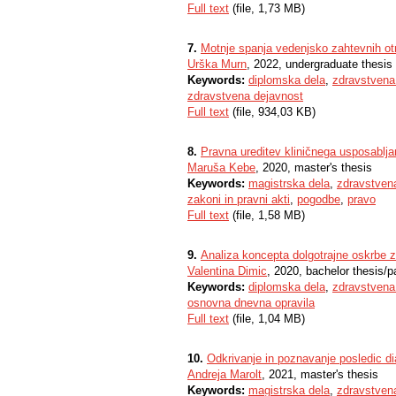
Full text
(file, 1,73 MB)
7.
Motnje spanja vedenjsko zahtevnih ot
Urška Murn
, 2022, undergraduate thesis
Keywords:
diplomska dela
,
zdravstvena
zdravstvena dejavnost
Full text
(file, 934,03 KB)
8.
Pravna ureditev kliničnega usposablj
Maruša Kebe
, 2020, master's thesis
Keywords:
magistrska dela
,
zdravstven
zakoni in pravni akti
,
pogodbe
,
pravo
Full text
(file, 1,58 MB)
9.
Analiza koncepta dolgotrajne oskrbe z
Valentina Dimic
, 2020, bachelor thesis/p
Keywords:
diplomska dela
,
zdravstvena
osnovna dnevna opravila
Full text
(file, 1,04 MB)
10.
Odkrivanje in poznavanje posledic diab
Andreja Marolt
, 2021, master's thesis
Keywords:
magistrska dela
,
zdravstven