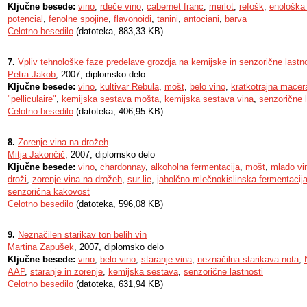
Ključne besede:
vino
,
rdeče vino
,
cabernet franc
,
merlot
,
refošk
,
enološka
potencial
,
fenolne spojine
,
flavonoidi
,
tanini
,
antociani
,
barva
Celotno besedilo
(datoteka, 883,33 KB)
7.
Vpliv tehnološke faze predelave grozdja na kemijske in senzorične lastno
Petra Jakob
, 2007, diplomsko delo
Ključne besede:
vino
,
kultivar Rebula
,
mošt
,
belo vino
,
kratkotrajna macer
"pelliculaire"
,
kemijska sestava mošta
,
kemijska sestava vina
,
senzorične l
Celotno besedilo
(datoteka, 406,95 KB)
8.
Zorenje vina na drožeh
Mitja Jakončič
, 2007, diplomsko delo
Ključne besede:
vino
,
chardonnay
,
alkoholna fermentacija
,
mošt
,
mlado vi
droži
,
zorenje vina na drožeh
,
sur lie
,
jabolčno-mlečnokislinska fermentacij
senzorična kakovost
Celotno besedilo
(datoteka, 596,08 KB)
9.
Neznačilen starikav ton belih vin
Martina Zapušek
, 2007, diplomsko delo
Ključne besede:
vino
,
belo vino
,
staranje vina
,
neznačilna starikava nota
,
AAP
,
staranje in zorenje
,
kemijska sestava
,
senzorične lastnosti
Celotno besedilo
(datoteka, 631,94 KB)