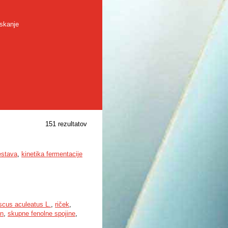
skanje
151 rezultatov
estava
,
kinetika fermentacije
cus aculeatus L.
,
riček
,
in
,
skupne fenolne spojine
,