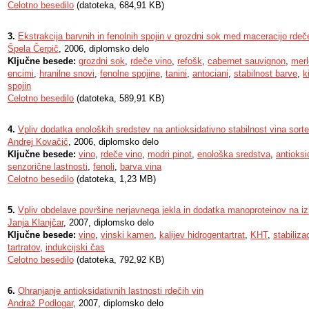
Celotno besedilo
(datoteka, 684,91 KB)
3.
Ekstrakcija barvnih in fenolnih spojin v grozdni sok med maceracijo rdeč
Špela Čerpič
, 2006, diplomsko delo
Ključne besede:
grozdni sok
,
rdeče vino
,
refošk
,
cabernet sauvignon
,
merl
encimi
,
hranilne snovi
,
fenolne spojine
,
tanini
,
antociani
,
stabilnost barve
,
k
spojin
Celotno besedilo
(datoteka, 589,91 KB)
4.
Vpliv dodatka enoloških sredstev na antioksidativno stabilnost vina sorte
Andrej Kovačič
, 2006, diplomsko delo
Ključne besede:
vino
,
rdeče vino
,
modri pinot
,
enološka sredstva
,
antioksi
senzorične lastnosti
,
fenoli
,
barva vina
Celotno besedilo
(datoteka, 1,23 MB)
5.
Vpliv obdelave površine nerjavnega jekla in dodatka manoproteinov na 
Janja Klanjčar
, 2007, diplomsko delo
Ključne besede:
vino
,
vinski kamen
,
kalijev hidrogentartrat
,
KHT
,
stabiliza
tartratov
,
indukcijski čas
Celotno besedilo
(datoteka, 792,92 KB)
6.
Ohranjanje antioksidativnih lastnosti rdečih vin
Andraž Podlogar
, 2007, diplomsko delo