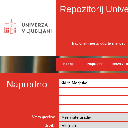
Repozitorij Unive
Nacionalni portal odprte znanosti
Iskanje
Napredno
Novo v R
Napredno
Vrsta gradiva:
Jezik: