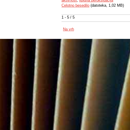
aktivnost
,
lipidna peroksidacija
Celotno besedilo
(datoteka, 1,02 MB)
1 - 5 / 5
Na vrh