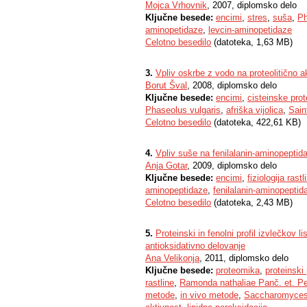
Mojca Vrhovnik
, 2007, diplomsko delo
Ključne besede:
encimi
,
stres
,
suša
,
Ph
aminopetidaze
,
levcin-aminopetidaze
Celotno besedilo
(datoteka, 1,63 MB)
3.
Vpliv oskrbe z vodo na proteolitično akti
Borut Šval
, 2008, diplomsko delo
Ključne besede:
encimi
,
cisteinske pro
Phaseolus vulgaris
,
afriška vijolica
,
Sain
Celotno besedilo
(datoteka, 422,61 KB)
4.
Vpliv suše na fenilalanin-aminopeptidaz
Anja Gotar
, 2009, diplomsko delo
Ključne besede:
encimi
,
fiziologija rastl
aminopeptidaze
,
fenilalanin-aminopeptid
Celotno besedilo
(datoteka, 2,43 MB)
5.
Proteinski in fenolni profil izvlečkov 
antioksidativno delovanje
Ana Velikonja
, 2011, diplomsko delo
Ključne besede:
proteomika
,
proteinski 
rastline
,
Ramonda nathaliae Panč. et. Pe
metode
,
in vivo metode
,
Saccharomyces 