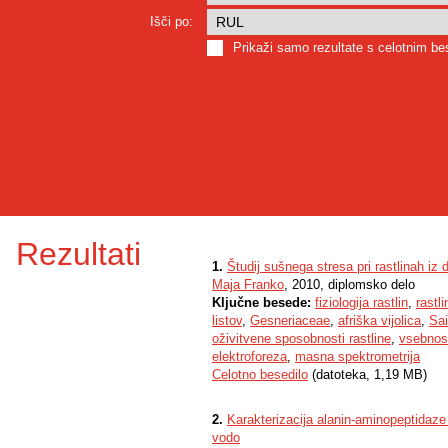
Išči po:
Prikaži samo rezultate s celotnim b
Rezultati
1.
Študij sušnega stresa pri rastlinah i
Maja Franko
, 2010, diplomsko delo
Ključne besede:
fiziologija rastlin
,
rastl
listov
,
Gesneriaceae
,
afriška vijolica
,
Sai
oživitvene sposobnosti rastline
,
vsebnos
elektroforeza
,
masna spektrometrija
Celotno besedilo
(datoteka, 1,19 MB)
2.
Karakterizacija alanin-aminopeptidaze 
vodo