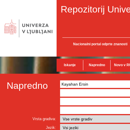
Repozitorij Unive
Nacionalni portal odprte znanosti
Iskanje
Napredno
Novo v R
Napredno
Vrsta gradiva:
Jezik: