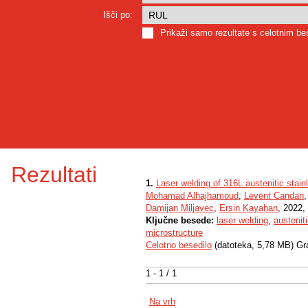
Išči po:
Prikaži samo rezultate s celotnim b
Rezultati
1.
Laser welding of 316L austenitic stain
Mohamad Alhajhamoud
,
Levent Candan
Damijan Miljavec
,
Ersin Kayahan
, 2022,
Ključne besede:
laser welding
,
austenit
microstructure
Celotno besedilo
(datoteka, 5,78 MB) Gr
1 - 1 / 1
Na vrh