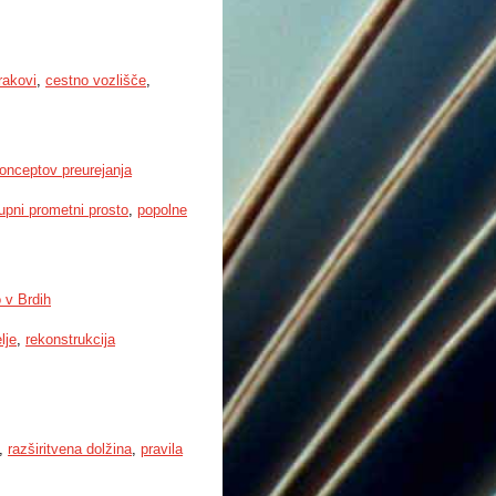
rakovi
,
cestno vozlišče
,
konceptov preurejanja
upni prometni prosto
,
popolne
 v Brdih
lje
,
rekonstrukcija
,
razširitvena dolžina
,
pravila