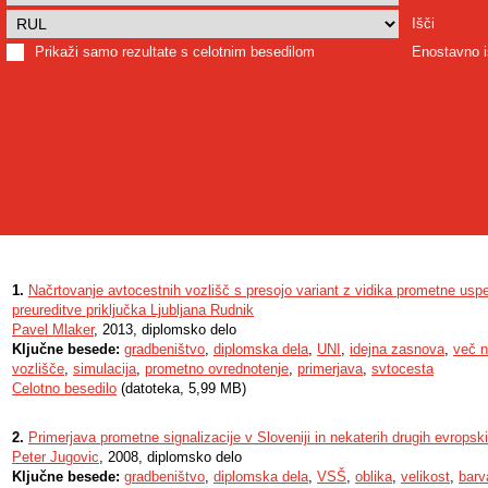
Išči
Prikaži samo rezultate s celotnim besedilom
Enostavno i
1.
Načrtovanje avtocestnih vozlišč s presojo variant z vidika prometne uspeš
preureditve priključka Ljubljana Rudnik
Pavel Mlaker
, 2013, diplomsko delo
Ključne besede:
gradbeništvo
,
diplomska dela
,
UNI
,
idejna zasnova
,
več n
vozlišče
,
simulacija
,
prometno ovrednotenje
,
primerjava
,
svtocesta
Celotno besedilo
(datoteka, 5,99 MB)
2.
Primerjava prometne signalizacije v Sloveniji in nekaterih drugih evropsk
Peter Jugovic
, 2008, diplomsko delo
Ključne besede:
gradbeništvo
,
diplomska dela
,
VSŠ
,
oblika
,
velikost
,
barv