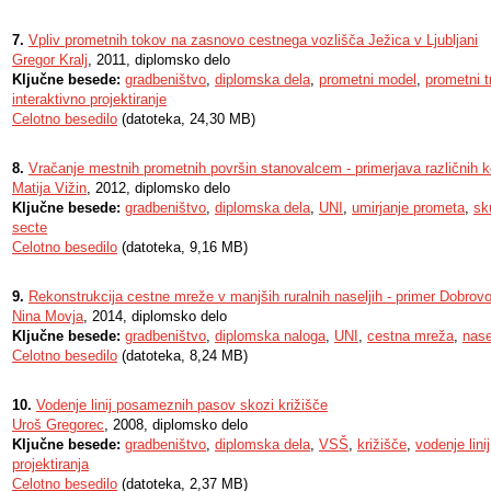
7.
Vpliv prometnih tokov na zasnovo cestnega vozlišča Ježica v Ljubljani
Gregor Kralj
, 2011, diplomsko delo
Ključne besede:
gradbeništvo
,
diplomska dela
,
prometni model
,
prometni t
interaktivno projektiranje
Celotno besedilo
(datoteka, 24,30 MB)
8.
Vračanje mestnih prometnih površin stanovalcem - primerjava različnih 
Matija Vižin
, 2012, diplomsko delo
Ključne besede:
gradbeništvo
,
diplomska dela
,
UNI
,
umirjanje prometa
,
sk
secte
Celotno besedilo
(datoteka, 9,16 MB)
9.
Rekonstrukcija cestne mreže v manjših ruralnih naseljih - primer Dobrovo
Nina Movja
, 2014, diplomsko delo
Ključne besede:
gradbeništvo
,
diplomska naloga
,
UNI
,
cestna mreža
,
nase
Celotno besedilo
(datoteka, 8,24 MB)
10.
Vodenje linij posameznih pasov skozi križišče
Uroš Gregorec
, 2008, diplomsko delo
Ključne besede:
gradbeništvo
,
diplomska dela
,
VSŠ
,
križišče
,
vodenje linij
projektiranja
Celotno besedilo
(datoteka, 2,37 MB)