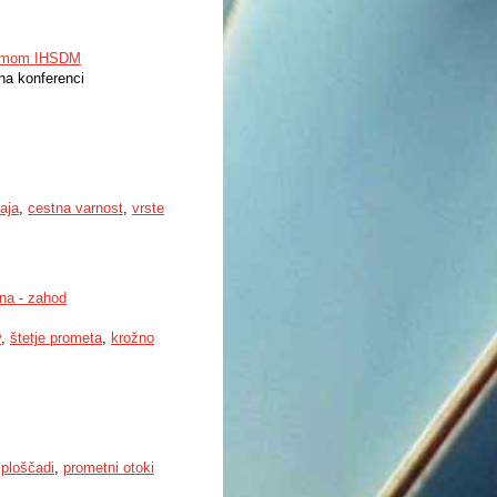
gramom IHSDM
 na konferenci
aja
,
cestna varnost
,
vrste
ana - zahod
v
,
štetje prometa
,
krožno
,
ploščadi
,
prometni otoki