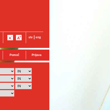
|
slv
eng
Pomoč
Prijava