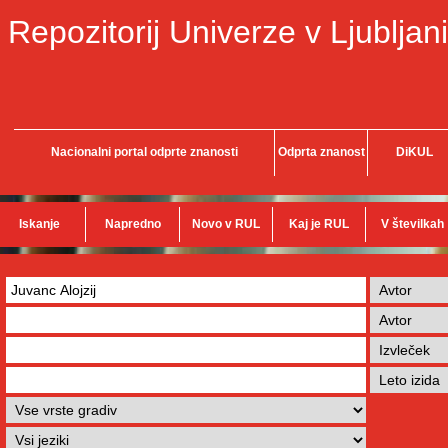
Repozitorij Univerze v Ljubljani
Nacionalni portal odprte znanosti
Odprta znanost
DiKUL
Iskanje
Napredno
Novo v RUL
Kaj je RUL
V številkah