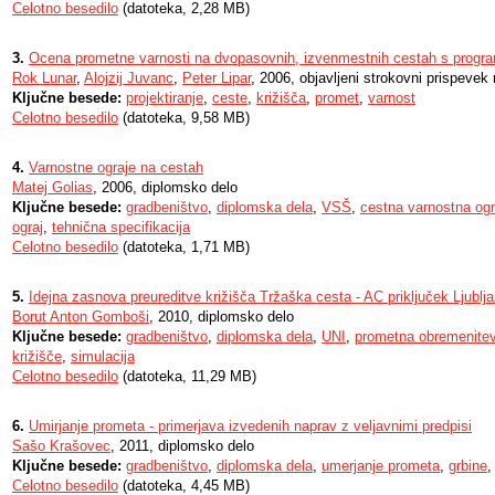
Celotno besedilo
(datoteka, 2,28 MB)
3.
Ocena prometne varnosti na dvopasovnih, izvenmestnih cestah s pro
Rok Lunar
,
Alojzij Juvanc
,
Peter Lipar
, 2006, objavljeni strokovni prispevek
Ključne besede:
projektiranje
,
ceste
,
križišča
,
promet
,
varnost
Celotno besedilo
(datoteka, 9,58 MB)
4.
Varnostne ograje na cestah
Matej Golias
, 2006, diplomsko delo
Ključne besede:
gradbeništvo
,
diplomska dela
,
VSŠ
,
cestna varnostna ogr
ograj
,
tehnična specifikacija
Celotno besedilo
(datoteka, 1,71 MB)
5.
Idejna zasnova preureditve križišča Tržaška cesta - AC priključek Ljublj
Borut Anton Gomboši
, 2010, diplomsko delo
Ključne besede:
gradbeništvo
,
diplomska dela
,
UNI
,
prometna obremenite
križišče
,
simulacija
Celotno besedilo
(datoteka, 11,29 MB)
6.
Umirjanje prometa - primerjava izvedenih naprav z veljavnimi predpisi
Sašo Krašovec
, 2011, diplomsko delo
Ključne besede:
gradbeništvo
,
diplomska dela
,
umerjanje prometa
,
grbine
Celotno besedilo
(datoteka, 4,45 MB)