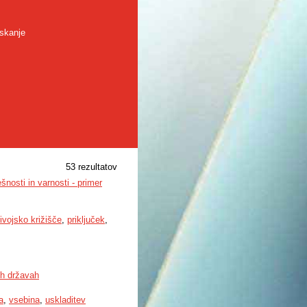
skanje
53 rezultatov
nosti in varnosti - primer
ivojsko križišče
,
priključek
,
ih državah
a
,
vsebina
,
uskladitev