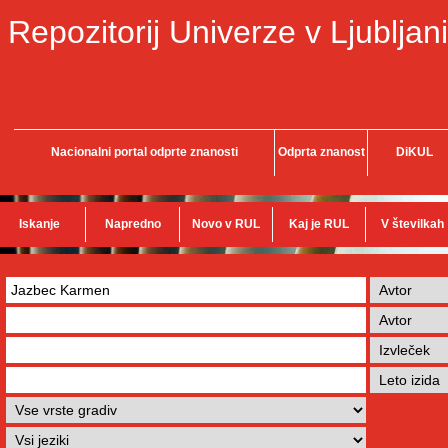
Repozitorij Univerze v Ljubljani
Nacionalni portal odprte znanosti
Odprta znanost
DiKUL
Iskanje
Napredno
Novo v RUL
Kaj je RUL
V številkah