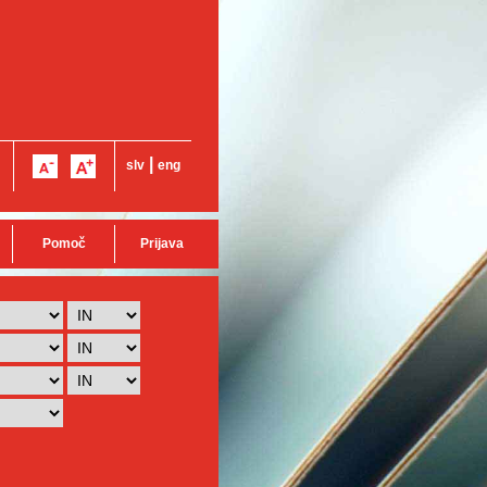
|
slv
eng
Pomoč
Prijava