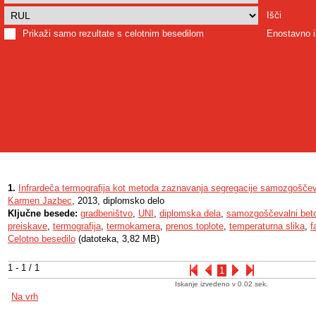
Išči
Prikaži samo rezultate s celotnim besedilom
Enostavno i
1.
Infrardeča termografija kot metoda zaznavanja segregacije samozgošče
Karmen Jazbec
, 2013, diplomsko delo
Ključne besede:
gradbeništvo
,
UNI
,
diplomska dela
,
samozgoščevalni bet
preiskave
,
termografija
,
termokamera
,
prenos toplote
,
temperaturna slika
,
f
Celotno besedilo
(datoteka, 3,82 MB)
1 - 1 / 1
1
Iskanje izvedeno v 0.02 sek.
Na vrh