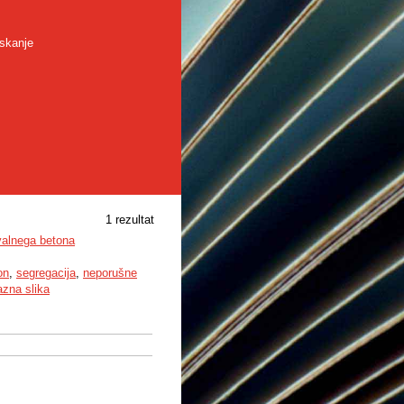
skanje
1 rezultat
valnega betona
on
,
segregacija
,
neporušne
azna slika