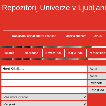
Repozitorij Univerze v Ljubljani
Nacionalni portal odprte znanosti
Odprta znanost
DiKUL
Iskanje
Napredno
Novo v RUL
Kaj je RUL
V številkah