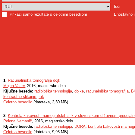
Išči
Prikaži samo rezultate s celotnim besedilom
Enostavno i
1.
Računalniška tomografija dojk
Mojca Valter
, 2016, magistrsko delo
Ključne besede:
radiološka tehnologija
,
dojke
,
računalniška tomografija
,
B
kontrastno slikanje
,
rak
Celotno besedilo
(datoteka, 2,50 MB)
2.
Kontrola kakovosti mamografskih slik v slovenskem državnem preseja
Polona Nemanič
, 2016, magistrsko delo
Ključne besede:
radiološka tehnologija
,
DORA
,
kontrola kakovosti mamogra
Celotno besedilo
(datoteka, 9,96 MB)