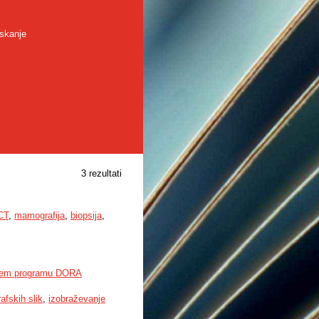
skanje
3 rezultati
CT
,
mamografija
,
biopsija
,
lnem programu DORA
fskih slik
,
izobraževanje