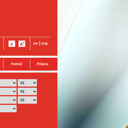
|
slv
eng
Pomoč
Prijava