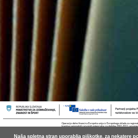
Operacijo delno financira Evropska unija iz Evropskega sklada za regional
krepitve regionalnih razvojnih potencialov za obdobje 2007-2013, razvojne
Naša spletna stran uporablja piškotke, za nekatere po