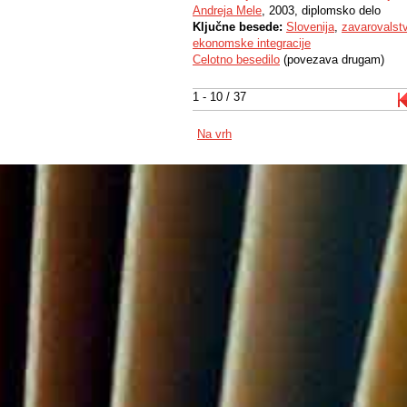
Andreja Mele
, 2003, diplomsko delo
Ključne besede:
Slovenija
,
zavarovalst
ekonomske integracije
Celotno besedilo
(povezava drugam)
1 - 10 / 37
Na vrh