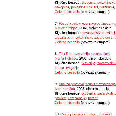
Ključne besede:
Slovenija
,
pokojninsko
pokojnine
,
pokojninski skladi
,
planiranje
Celotno besedilo
(povezava drugam)
7.
Razvoj svetovnega zavarovalnega trga 
Matjaž Šmigoc
, 2002, diplomsko delo
Ključne besede:
zavarovalstvo
,
življen
globalizacija
,
pokojninsko zavarovanje
,
t
Celotno besedilo
(povezava drugam)
8.
Tehnične rezervacije zavarovalnic
Marija Hohnjec
, 2003, diplomsko delo
Ključne besede:
Slovenija
,
zavarovalst
škoda
,
tveganje
Celotno besedilo
(povezava drugam)
9.
Analiza prostovoljnega zdravstvenega z
Ivan Korošec
, 2003, diplomsko delo
Ključne besede:
Slovenija
,
zavarovalst
pravice
,
komparacije
,
primeri
Celotno besedilo
(povezava drugam)
10.
Razvoj zavarovalništva v Sloveniji