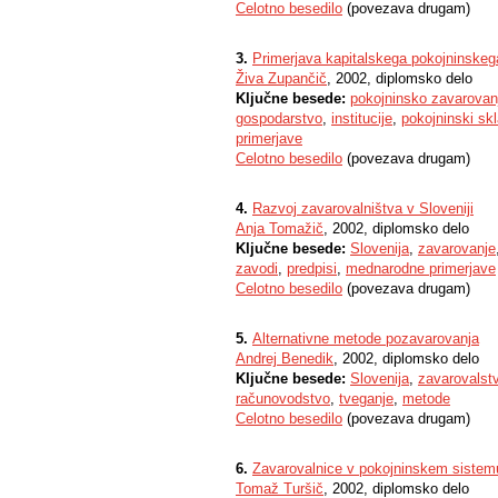
Celotno besedilo
(povezava drugam)
3.
Primerjava kapitalskega pokojninskeg
Živa Zupančič
, 2002, diplomsko delo
Ključne besede:
pokojninsko zavarovan
gospodarstvo
,
institucije
,
pokojninski skl
primerjave
Celotno besedilo
(povezava drugam)
4.
Razvoj zavarovalništva v Sloveniji
Anja Tomažič
, 2002, diplomsko delo
Ključne besede:
Slovenija
,
zavarovanje
zavodi
,
predpisi
,
mednarodne primerjave
Celotno besedilo
(povezava drugam)
5.
Alternativne metode pozavarovanja
Andrej Benedik
, 2002, diplomsko delo
Ključne besede:
Slovenija
,
zavarovalst
računovodstvo
,
tveganje
,
metode
Celotno besedilo
(povezava drugam)
6.
Zavarovalnice v pokojninskem sistem
Tomaž Turšič
, 2002, diplomsko delo