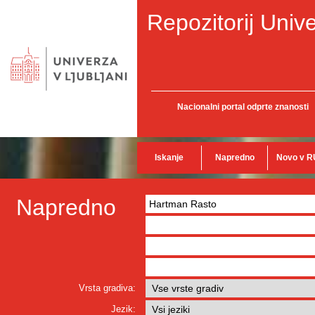
Repozitorij Unive
Nacionalni portal odprte znanosti
Iskanje
Napredno
Novo v R
Napredno
Vrsta gradiva:
Jezik: