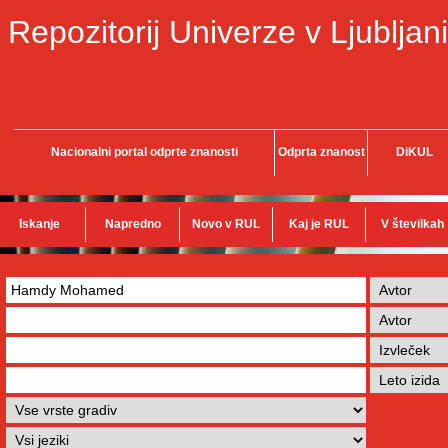
Repozitorij Univerze v Ljubljani
Nacionalni portal odprte znanosti
Odprta znanost
DiKUL
Iskanje
Napredno
Novo v RUL
Kaj je RUL
V številkah