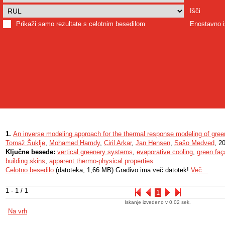
Išči
Prikaži samo rezultate s celotnim besedilom
Enostavno i
1.
An inverse modeling approach for the thermal response modeling of gre
Tomaž Šuklje
,
Mohamed Hamdy
,
Ciril Arkar
,
Jan Hensen
,
Sašo Medved
, 2
Ključne besede:
vertical greenery systems
,
evaporative cooling
,
green fa
building skins
,
apparent thermo-physical properties
Celotno besedilo
(datoteka, 1,66 MB) Gradivo ima več datotek!
Več...
1 - 1 / 1
1
Iskanje izvedeno v 0.02 sek.
Na vrh