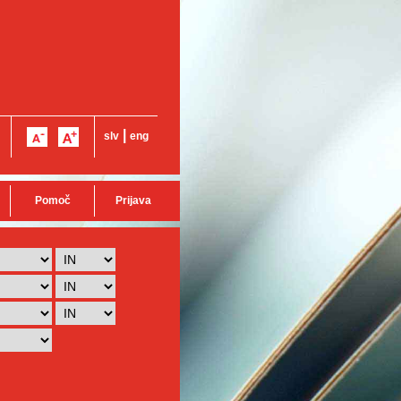
|
slv
eng
Pomoč
Prijava