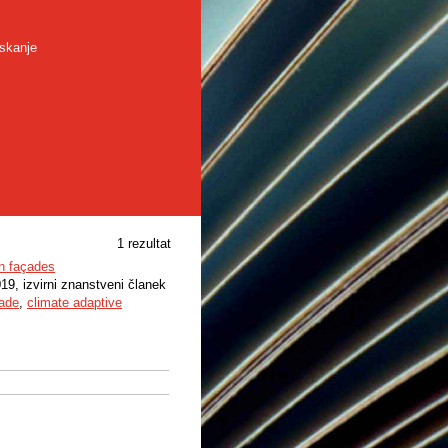
skanje
1 rezultat
en façades
019, izvirni znanstveni članek
çade
,
climate adaptive