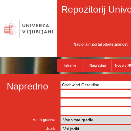
Repozitorij Unive
Nacionalni portal odprte znanosti
Iskanje
Napredno
Novo v R
Napredno
Vrsta gradiva:
Jezik: