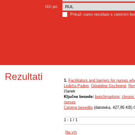
Išči po:
Prikaži samo rezultate s celotnim b
Rezultati
1.
Facilitators and barriers for nurses 
Ljubiša Pađen
,
Géraldine Gschwind
,
Ren
članek
Ključne besede:
benchmarking
,
chroni
nurses
Celotno besedilo
(datoteka, 427,85 KB) 
1 - 1 / 1
Na vrh