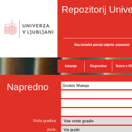
Repozitorij Unive
Nacionalni portal odprte znanosti
Iskanje
Napredno
Novo v R
Napredno
Vrsta gradiva:
Jezik: