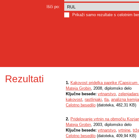
Išči po:
Prikaži samo rezultate s celotnim b
Rezultati
1.
Kakovost pridelka paprike (Capsicum 
Mateja Grobin
, 2008, diplomsko delo
Ključne besede:
vrtnarstvo
,
zelenjadars
kakovost
,
rastlinjaki
,
tla
,
analizna kemija
Celotno besedilo
(datoteka, 482,31 KB)
2.
Pridelovanje vrtnin na območju Kozja
Mateja Grobin
, 2003, diplomsko delo
Ključne besede:
vrtnarstvo
,
vrtnine
,
trž
Celotno besedilo
(datoteka, 409,94 KB)