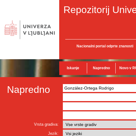
Repozitorij Unive
Nacionalni portal odprte znanosti
Iskanje
Napredno
Novo v R
Napredno
Vrsta gradiva:
Jezik: