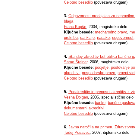
Celotno besedilo
(povezava drugam)
3.
Odgovornost prodajalca za nepravilno 
blaga
Franc Kopše
, 2004, magistrsko delo
Ključne besede:
mednarodno pravo
,
me
prekrški
,
sankcije
,
napake
,
odgovornost
Celotno besedilo
(povezava drugam)
4.
Standby akreditiv kot oblika bančne g
Samo Štajner
, 2006, magistrsko delo
Ključne besede:
podjetje
,
poslovanje po
akreditivi
,
gospodarsko pravo
,
pravni vid
Celotno besedilo
(povezava drugam)
5.
Podakreditiv in prenosni akreditiv z vi
Vesna Dolgan
, 2006, specialistično delo
Ključne besede:
banke
,
bančno poslova
dokumentarni akreditivi
Celotno besedilo
(povezava drugam)
6.
Javna naročila na primeru Zdravstven
Tadej Posavec
, 2007, diplomsko delo