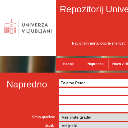
Repozitorij Unive
Nacionalni portal odprte znanosti
Iskanje
Napredno
Novo v R
Napredno
Vrsta gradiva:
Jezik: