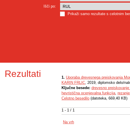
Išči po:
Prikaži samo rezultate s celotnim b
Rezultati
1.
Uporaba drevesnega preiskovanja Monte
KARIN FRLIC
, 2019, diplomsko delo/na
Ključne besede:
drevesno preiskovanje
hevristična ocenjevalna funkcija
,
rezanje
Celotno besedilo
(datoteka, 669,40 KB)
1 - 1 / 1
Na vrh