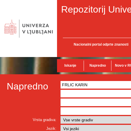
Repozitorij Unive
Nacionalni portal odprte znanosti
Iskanje
Napredno
Novo v R
Napredno
Vrsta gradiva:
Jezik: