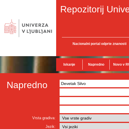
Repozitorij Unive
Nacionalni portal odprte znanosti
Iskanje
Napredno
Novo v R
Napredno
Vrsta gradiva:
Jezik: