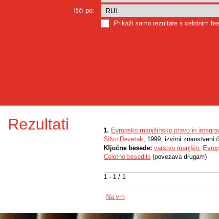
Išči po:
Prikaži samo rezultate s celotnim b
Rezultati
1.
Evropsko manjšinsko pravo in integrac
Silvo Devetak
, 1999, izvirni znanstveni 
Ključne besede:
varstvo manjšin
,
Evrop
Celotno besedilo
(povezava drugam)
1 - 1 / 1
Na vrh