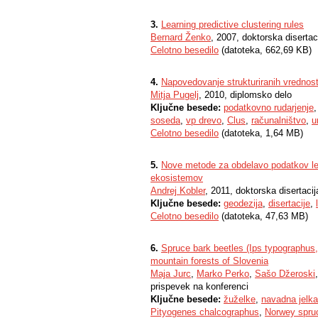
3.
Learning predictive clustering rules
Bernard Ženko
, 2007, doktorska disertac
Celotno besedilo
(datoteka, 662,69 KB)
4.
Napovedovanje strukturiranih vrednost
Mitja Pugelj
, 2010, diplomsko delo
Ključne besede:
podatkovno rudarjenje
soseda
,
vp drevo
,
Clus
,
računalništvo
,
u
Celotno besedilo
(datoteka, 1,64 MB)
5.
Nove metode za obdelavo podatkov le
ekosistemov
Andrej Kobler
, 2011, doktorska disertacij
Ključne besede:
geodezija
,
disertacije
,
Celotno besedilo
(datoteka, 47,63 MB)
6.
Spruce bark beetles (Ips typographus,
mountain forests of Slovenia
Maja Jurc
,
Marko Perko
,
Sašo Džeroski
prispevek na konferenci
Ključne besede:
žuželke
,
navadna jelka
Pityogenes chalcographus
,
Norwey spru