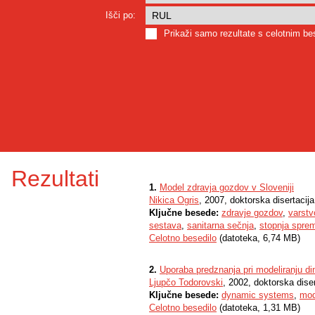
Išči po:
Prikaži samo rezultate s celotnim b
Rezultati
1.
Model zdravja gozdov v Sloveniji
Nikica Ogris
, 2007, doktorska disertacija
Ključne besede:
zdravje gozdov
,
varstv
sestava
,
sanitarna sečnja
,
stopnja spre
Celotno besedilo
(datoteka, 6,74 MB)
2.
Uporaba predznanja pri modeliranju 
Ljupčo Todorovski
, 2002, doktorska diser
Ključne besede:
dynamic systems
,
mod
Celotno besedilo
(datoteka, 1,31 MB)