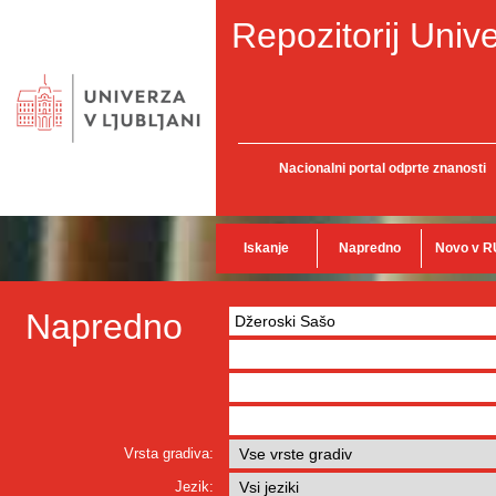
Repozitorij Unive
Nacionalni portal odprte znanosti
Iskanje
Napredno
Novo v R
Napredno
Vrsta gradiva:
Jezik: