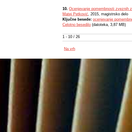
10.
Ocenjevanje pomembnosti zveznih zn
Matej Petković
, 2015, magistrsko delo
Ključne besede:
ocenjevanje pomembnos
Celotno besedilo
(datoteka, 3,87 MB)
1 - 10 / 26
Na vrh