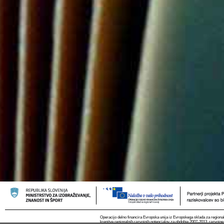
Operacijo delno financira Evropska unija iz Evropskega sklada za regional
krepitve regionalnih razvojnih potencialov za obdobje 2007-2013, razvojne