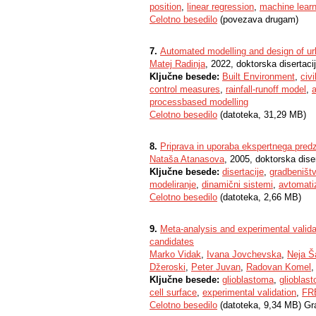
position
,
linear regression
,
machine learn
Celotno besedilo
(povezava drugam)
7.
Automated modelling and design of u
Matej Radinja
, 2022, doktorska disertaci
Ključne besede:
Built Environment
,
civi
control measures
,
rainfall-runoff model
,
processbased modelling
Celotno besedilo
(datoteka, 31,29 MB)
8.
Priprava in uporaba ekspertnega pred
Nataša Atanasova
, 2005, doktorska dise
Ključne besede:
disertacije
,
gradbeništ
modeliranje
,
dinamični sistemi
,
avtomati
Celotno besedilo
(datoteka, 2,66 MB)
9.
Meta-analysis and experimental vali
candidates
Marko Vidak
,
Ivana Jovchevska
,
Neja 
Džeroski
,
Peter Juvan
,
Radovan Komel
,
Ključne besede:
glioblastoma
,
glioblas
cell surface
,
experimental validation
,
FR
Celotno besedilo
(datoteka, 9,34 MB) Gr