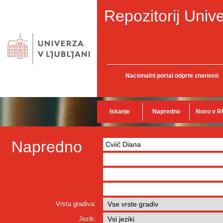
Repozitorij Unive
Nacionalni portal odprte znanosti
Iskanje
Napredno
Novo v R
Napredno
Vrsta gradiva:
Jezik: