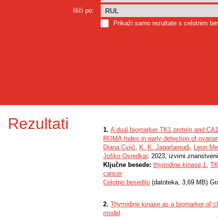
Išči po:
Prikaži samo rezultate s celotnim b
Rezultati
1.
A dual biomarker TK1 protein and CA12
ROMA Index in early detection of ovaria
Diana Cviič
,
K. K. Jagarlamudi
,
Leon Me
Joško Osredkar
, 2023, izvirni znanstven
Ključne besede:
thymidine kinase 1
,
TK
cancer
Celotno besedilo
(datoteka, 3,69 MB) Gr
2.
Thymidine kinase as a biomarker of c
model