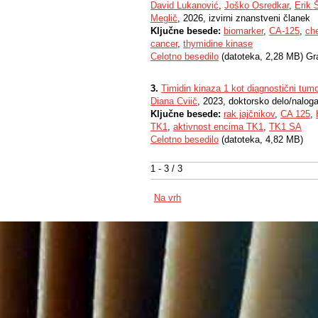
David Lukanović
,
Joško Osredkar
,
Erik 
Meglič
, 2026, izvirni znanstveni članek
Ključne besede:
biomarker
,
CA-125
,
ch
cancer
,
thymidine kinase
Celotno besedilo
(datoteka, 2,28 MB) Gr
3.
Timidin kinaza 1 kot diagnostični tum
Diana Cviič
, 2023, doktorsko delo/nalog
Ključne besede:
rak jajčnikov
,
CA 125
,
TK1
,
aktivnost encima TK1
,
TK1 SA
Celotno besedilo
(datoteka, 4,82 MB)
1 - 3 / 3
Na vrh