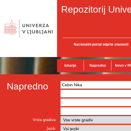
Repozitorij Unive
Nacionalni portal odprte znanosti
Iskanje
Napredno
Novo v R
Napredno
Vrsta gradiva:
Jezik: