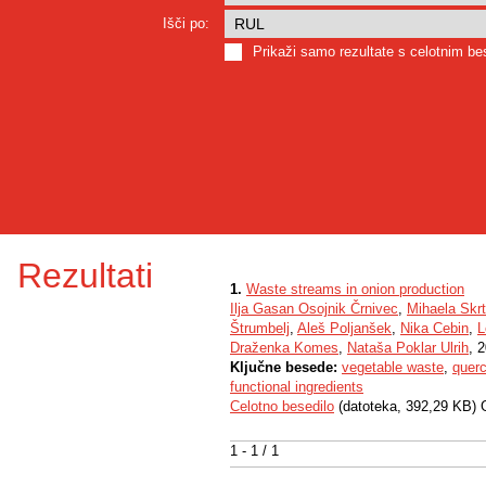
Išči po:
Prikaži samo rezultate s celotnim b
Rezultati
1.
Waste streams in onion production
Ilja Gasan Osojnik Črnivec
,
Mihaela Skrt
Štrumbelj
,
Aleš Poljanšek
,
Nika Cebin
,
L
Draženka Komes
,
Nataša Poklar Ulrih
, 
Ključne besede:
vegetable waste
,
querc
functional ingredients
Celotno besedilo
(datoteka, 392,29 KB) 
1 - 1 / 1