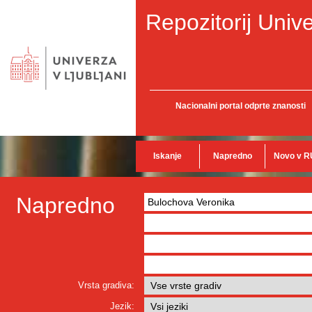
Repozitorij Unive
Nacionalni portal odprte znanosti
Iskanje
Napredno
Novo v R
Napredno
Vrsta gradiva:
Jezik: