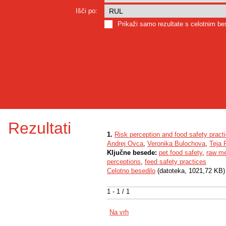
Išči po:
Prikaži samo rezultate s celotnim b
Rezultati
1.
Risk perception and food safety prac
Andrej Ovca
,
Veronika Bulochova
,
Teja 
Ključne besede:
pet food safety
,
raw me
perceptions
,
feed safety practices
Celotno besedilo
(datoteka, 1021,72 KB)
1 - 1 / 1
Na vrh