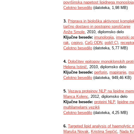
površinska napetost lipidnega monosloja
Celotno besedilo
(datoteka, 1,98 MB)
3.
Priprava in biološka aktivnost komplek
tarčno dostavo in postopno sproščanje
Anže Smole
, 2010, diplomsko delo
Ključne besede:
imunologija
,
imunski o
rak
,
cepivo
,
CpG ODN
,
poli(I:C)
,
receptor
Celotno besedilo
(datoteka, 5,77 MB)
4.
Določitev epitopov monoklonskih proti
Helena Istinič
, 2010, diplomsko delo
Ključne besede:
perforin
,
mapiranje
,
mo
Celotno besedilo
(datoteka, 949,46 KB)
5.
Vezava proteinov NLP na lipidne me
Manca Kolenc
, 2012, diplomsko delo
Ključne besede:
proteini NLP
,
lipidne 
multilamelarni vezikli
Celotno besedilo
(datoteka, 4,25 MB)
6.
Targeted lipid analysis of haemolytic m
Maruša Novak
,
Kristina Sepčić
,
Nada Kr