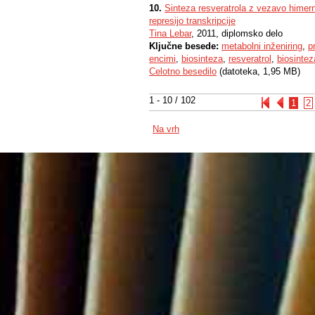
10.
Sinteza resveratrola z vezavo himer
represijo transkripcije
Tina Lebar
, 2011, diplomsko delo
Ključne besede:
metabolni inženiring
,
p
encimi
,
biosinteza
,
resveratrol
,
biosintez
Celotno besedilo
(datoteka, 1,95 MB)
1 - 10 / 102
1
2
Na vrh