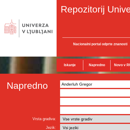
Repozitorij Unive
Nacionalni portal odprte znanosti
Iskanje
Napredno
Novo v R
Napredno
Vrsta gradiva:
Jezik: