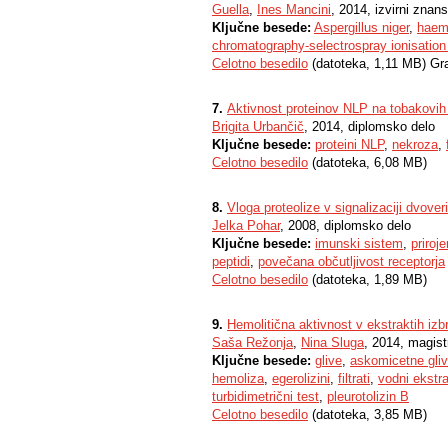
Guella
,
Ines Mancini
, 2014, izvirni znan
Ključne besede:
Aspergillus niger
,
haemo
chromatography-selectrospray ionisatio
Celotno besedilo
(datoteka, 1,11 MB) Gr
7.
Aktivnost proteinov NLP na tobakovih l
Brigita Urbančič
, 2014, diplomsko delo
Ključne besede:
proteini NLP
,
nekroza
,
Celotno besedilo
(datoteka, 6,08 MB)
8.
Vloga proteolize v signalizaciji dvov
Jelka Pohar
, 2008, diplomsko delo
Ključne besede:
imunski sistem
,
priroj
peptidi
,
povečana občutljivost receptorja
Celotno besedilo
(datoteka, 1,89 MB)
9.
Hemolitična aktivnost v ekstraktih izb
Saša Režonja
,
Nina Sluga
, 2014, magist
Ključne besede:
glive
,
askomicetne gli
hemoliza
,
egerolizini
,
filtrati
,
vodni ekstra
turbidimetrični test
,
pleurotolizin B
Celotno besedilo
(datoteka, 3,85 MB)