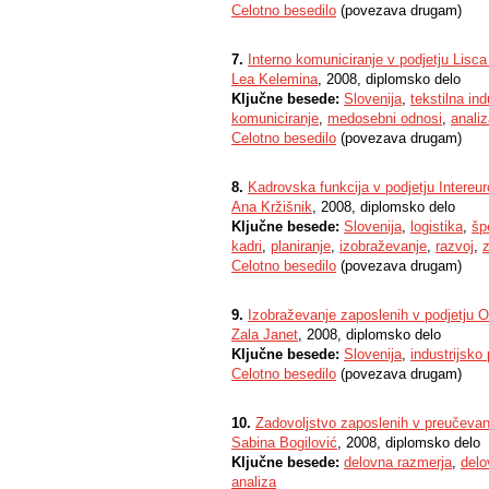
Celotno besedilo
(povezava drugam)
7.
Interno komuniciranje v podjetju Lisca
Lea Kelemina
, 2008, diplomsko delo
Ključne besede:
Slovenija
,
tekstilna ind
komuniciranje
,
medosebni odnosi
,
anali
Celotno besedilo
(povezava drugam)
8.
Kadrovska funkcija v podjetju Intereur
Ana Kržišnik
, 2008, diplomsko delo
Ključne besede:
Slovenija
,
logistika
,
šp
kadri
,
planiranje
,
izobraževanje
,
razvoj
,
Celotno besedilo
(povezava drugam)
9.
Izobraževanje zaposlenih v podjetju Or
Zala Janet
, 2008, diplomsko delo
Ključne besede:
Slovenija
,
industrijsko 
Celotno besedilo
(povezava drugam)
10.
Zadovoljstvo zaposlenih v preučeva
Sabina Bogilović
, 2008, diplomsko delo
Ključne besede:
delovna razmerja
,
del
analiza