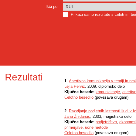
Išči po:
Prikaži samo rezultate s celotnim b
Rezultati
1.
Asertivna komunikacija v teoriji in pra
Lejla Perviz
, 2009, diplomsko delo
Ključne besede:
komuniciranje
,
asertiv
Celotno besedilo
(povezava drugam)
2.
Razvijanje podjetnih lastnosti ljudi v
Jana Žnidaršič
, 2003, magistrsko delo
Ključne besede:
podjetništvo
,
ekonomsk
primerjave
,
učne metode
Celotno besedilo
(povezava drugam)