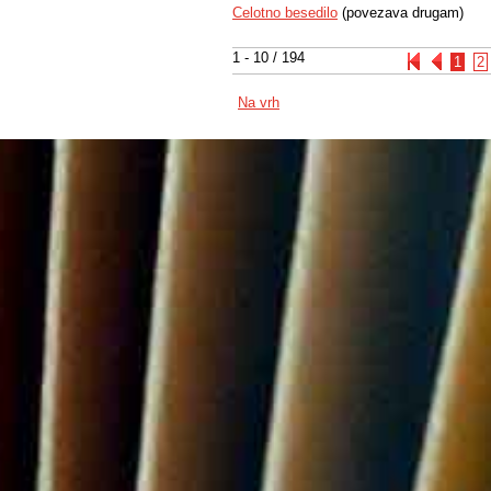
Celotno besedilo
(povezava drugam)
1 - 10 / 194
1
2
Na vrh