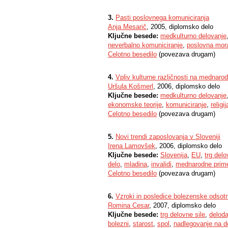
3.
Pasti poslovnega komuniciranja
Anja Mesarič
, 2005, diplomsko delo
Ključne besede:
medkulturno delovanje
neverbalno komuniciranje
,
poslovna mor
Celotno besedilo
(povezava drugam)
4.
Vpliv kulturne različnosti na mednaro
Uršula Košmerl
, 2006, diplomsko delo
Ključne besede:
medkulturno delovanje
ekonomske teorije
,
komuniciranje
,
religij
Celotno besedilo
(povezava drugam)
5.
Novi trendi zaposlovanja v Sloveniji
Irena Lamovšek
, 2006, diplomsko delo
Ključne besede:
Slovenija
,
EU
,
trg delo
delo
,
mladina
,
invalidi
,
mednarodne prime
Celotno besedilo
(povezava drugam)
6.
Vzroki in posledice bolezenske odsotn
Romina Cesar
, 2007, diplomsko delo
Ključne besede:
trg delovne sile
,
deloda
bolezni
,
starost
,
spol
,
nadlegovanje na 