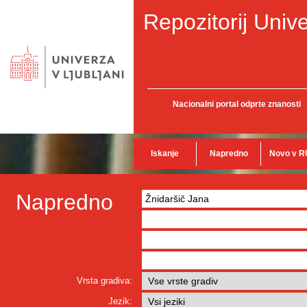
Repozitorij Unive
Nacionalni portal odprte znanosti
Iskanje
Napredno
Novo v R
Napredno
Vrsta gradiva:
Jezik: