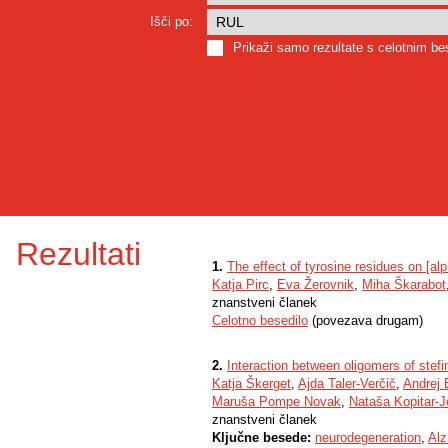
Išči po:
Prikaži samo rezultate s celotnim b
Rezultati
1.
The effect of tyrosine residues on [alph
Katja Pirc
,
Eva Žerovnik
,
Miha Škarabot
znanstveni članek
Celotno besedilo
(povezava drugam)
2.
Interaction between oligomers of stefin
Katja Škerget
,
Ajda Taler-Verčič
,
Andrej
Maruša Pompe Novak
,
Nataša Kopitar-J
znanstveni članek
Ključne besede:
neurodegeneration
,
Alz