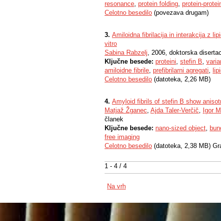
resonance
,
protein folding
,
protein-protei
Celotno besedilo
(povezava drugam)
3.
Amiloidna fibrilacija in interakcija z 
vitro
Sabina Rabzelj
, 2006, doktorska disertac
Ključne besede:
proteini
,
stefin B
,
varia
amiloidne fibrile
,
prefibrilarni agregati
,
li
Celotno besedilo
(datoteka, 2,26 MB)
4.
Amyloid fibrils of stefin B show anisot
Matjaž Žganec
,
Ajda Taler-Verčič
,
Igor 
članek
Ključne besede:
nano-sized object
,
bund
free imaging
Celotno besedilo
(datoteka, 2,38 MB) Gr
1 - 4 / 4
Na vrh