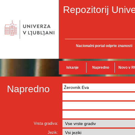
Repozitorij Unive
Nacionalni portal odprte znanosti
Iskanje
Napredno
Novo v R
Napredno
Vrsta gradiva:
Jezik: