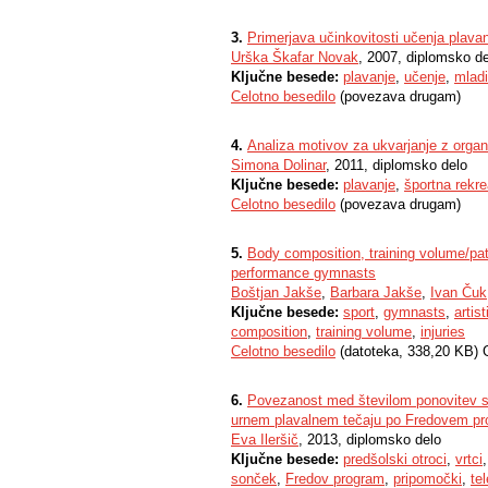
3.
Primerjava učinkovitosti učenja plavan
Urška Škafar Novak
, 2007, diplomsko d
Ključne besede:
plavanje
,
učenje
,
mladi
Celotno besedilo
(povezava drugam)
4.
Analiza motivov za ukvarjanje z organ
Simona Dolinar
, 2011, diplomsko delo
Ključne besede:
plavanje
,
športna rekre
Celotno besedilo
(povezava drugam)
5.
Body composition, training volume/pat
performance gymnasts
Boštjan Jakše
,
Barbara Jakše
,
Ivan Čuk
Ključne besede:
sport
,
gymnasts
,
artis
composition
,
training volume
,
injuries
Celotno besedilo
(datoteka, 338,20 KB) 
6.
Povezanost med številom ponovitev s
urnem plavalnem tečaju po Fredovem p
Eva Ileršič
, 2013, diplomsko delo
Ključne besede:
predšolski otroci
,
vrtci
sonček
,
Fredov program
,
pripomočki
,
te