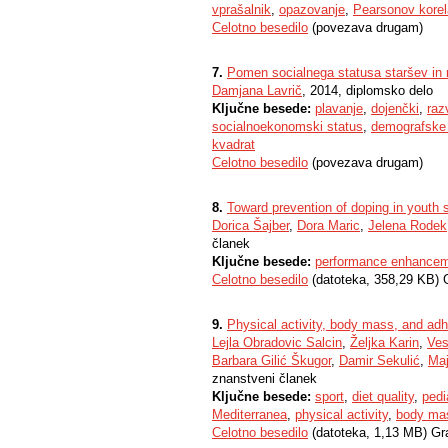
vprašalnik
,
opazovanje
,
Pearsonov korela
Celotno besedilo
(povezava drugam)
7.
Pomen socialnega statusa staršev in 
Damjana Lavrič
, 2014, diplomsko delo
Ključne besede:
plavanje
,
dojenčki
,
raz
socialnoekonomski status
,
demografske 
kvadrat
Celotno besedilo
(povezava drugam)
8.
Toward prevention of doping in youth 
Dorica Šajber
,
Dora Maric
,
Jelena Rodek
članek
Ključne besede:
performance enhance
Celotno besedilo
(datoteka, 358,29 KB) 
9.
Physical activity, body mass, and adh
Lejla Obradovic Salcin
,
Željka Karin
,
Ves
Barbara Gilić Škugor
,
Damir Sekulić
,
Maj
znanstveni članek
Ključne besede:
sport
,
diet quality
,
pedi
Mediterranea
,
physical activity
,
body ma
Celotno besedilo
(datoteka, 1,13 MB) Gr