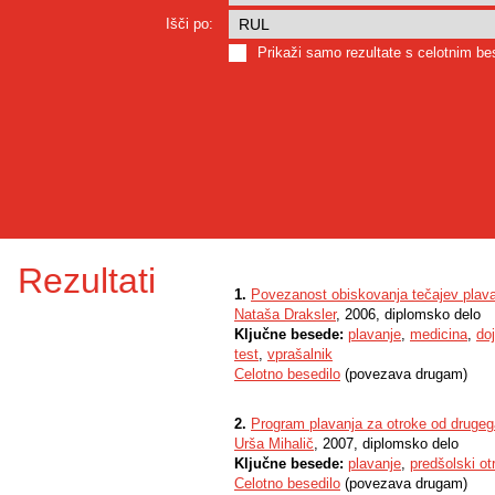
Išči po:
Prikaži samo rezultate s celotnim b
Rezultati
1.
Povezanost obiskovanja tečajev plava
Nataša Draksler
, 2006, diplomsko delo
Ključne besede:
plavanje
,
medicina
,
do
test
,
vprašalnik
Celotno besedilo
(povezava drugam)
2.
Program plavanja za otroke od drugega
Urša Mihalič
, 2007, diplomsko delo
Ključne besede:
plavanje
,
predšolski ot
Celotno besedilo
(povezava drugam)