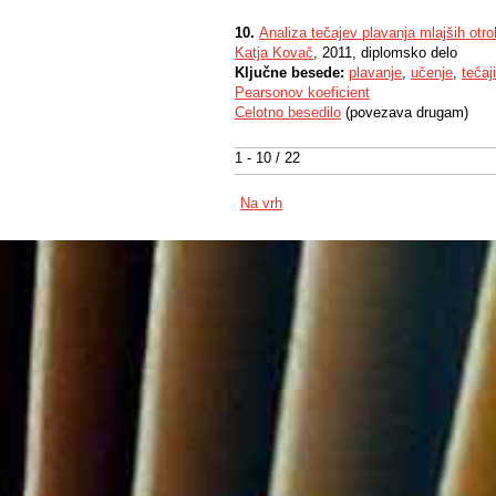
10.
Analiza tečajev plavanja mlajših otro
Katja Kovač
, 2011, diplomsko delo
Ključne besede:
plavanje
,
učenje
,
tečaji
Pearsonov koeficient
Celotno besedilo
(povezava drugam)
1 - 10 / 22
Na vrh