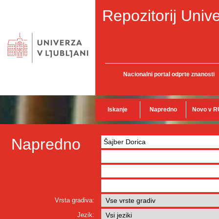
Repozitorij Unive
Nacionalni portal odprte znanosti
Iskanje
Napredno
Novo v R
Napredno
Vrsta gradiva:
Jezik: