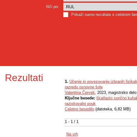
Išči po:
Prikaži samo rezultate s celotnim b
Rezultati
1.
Učenje in povezovanje izbranih fizika
razredu osnovne šole
Valentina Červek
, 2023, magistrsko delo
Ključne besede:
škatlasto sončno kuha
raziskovalni pouk
Celotno besedilo
(datoteka, 6,82 MB)
1 - 1 / 1
Na vrh