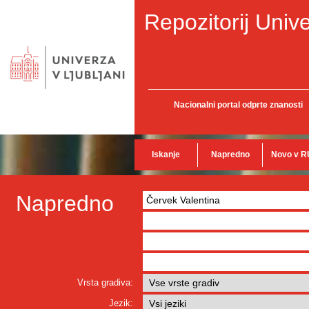
Repozitorij Unive
Nacionalni portal odprte znanosti
Iskanje
Napredno
Novo v R
Napredno
Vrsta gradiva:
Jezik: