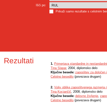
Išči po:
Prikaži samo rezultate s celotnim b
Rezultati
1.
Primerjava standardne in nestandardnih
Tina Slapar
, 2004, diplomsko delo
Ključne besede:
zaposlitev za določen 
Celotno besedilo
(povezava drugam)
2.
Vpliv oblike zaposlitvenega razmerja 
Tina Kocjančič
, 2008, diplomsko delo
Ključne besede:
delovno življenje
,
zapo
Celotno besedilo
(povezava drugam)