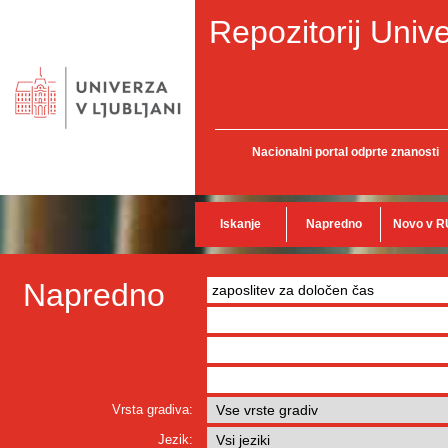
Repozitorij Unive
Nacionalni portal odprte znanosti
Iskanje
Napredno
Novo v R
Napredno
Vrsta gradiva:
Jezik: