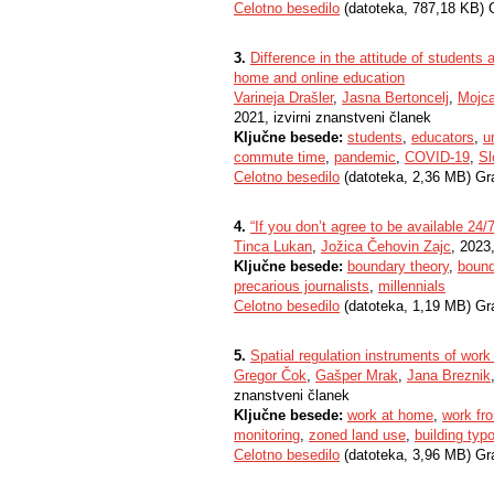
Celotno besedilo
(datoteka, 787,18 KB) 
3.
Difference in the attitude of students
home and online education
Varineja Drašler
,
Jasna Bertoncelj
,
Mojc
2021, izvirni znanstveni članek
Ključne besede:
students
,
educators
,
u
commute time
,
pandemic
,
COVID-19
,
Sl
Celotno besedilo
(datoteka, 2,36 MB) Gr
4.
“If you don’t agree to be available 24/
Tinca Lukan
,
Jožica Čehovin Zajc
, 2023
Ključne besede:
boundary theory
,
bound
precarious journalists
,
millennials
Celotno besedilo
(datoteka, 1,19 MB) Gr
5.
Spatial regulation instruments of wor
Gregor Čok
,
Gašper Mrak
,
Jana Breznik
znanstveni članek
Ključne besede:
work at home
,
work fr
monitoring
,
zoned land use
,
building typ
Celotno besedilo
(datoteka, 3,96 MB) Gr