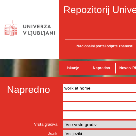
Repozitorij Unive
Nacionalni portal odprte znanosti
Iskanje
Napredno
Novo v R
Napredno
Vrsta gradiva:
Jezik: