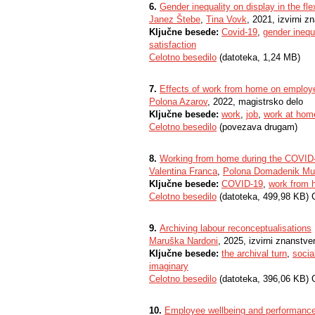
6.
Gender inequality on display in the fle
Janez Štebe
,
Tina Vovk
, 2021, izvirni z
Ključne besede:
Covid-19
,
gender inequa
satisfaction
Celotno besedilo
(datoteka, 1,24 MB)
7.
Effects of work from home on employee
Polona Azarov
, 2022, magistrsko delo
Ključne besede:
work
,
job
,
work at hom
Celotno besedilo
(povezava drugam)
8.
Working from home during the COVID
Valentina Franca
,
Polona Domadenik Mu
Ključne besede:
COVID-19
,
work from
Celotno besedilo
(datoteka, 499,98 KB) 
9.
Archiving labour reconceptualisations
Maruška Nardoni
, 2025, izvirni znanstve
Ključne besede:
the archival turn
,
socia
imaginary
Celotno besedilo
(datoteka, 396,06 KB) 
10.
Employee wellbeing and performance