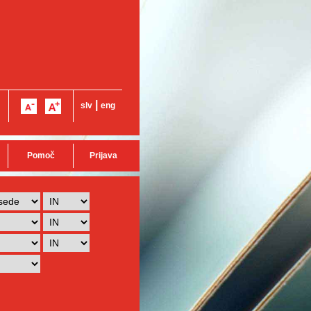
|
slv
eng
Pomoč
Prijava