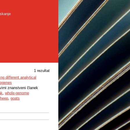
skanje
1 rezultat
ng different analytical
togenes
zvirni znanstveni članek
ak
,
whole-genome
heep
,
goats