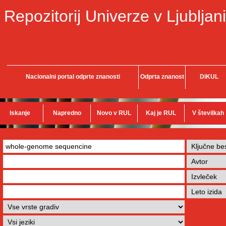
Repozitorij Univerze v Ljubljani
Nacionalni portal odprte znanosti
Odprta znanost
DiKUL
Iskanje
Napredno
Novo v RUL
Kaj je RUL
V številkah