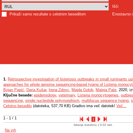
Išči
Prikaži samo rezultate s celotnim besedilom
Enostavno i
1.
Retrospective investigation of listeriosis outbreaks in small ruminants usi
approaches for whole genome sequencing-based typing of Listeria monocy
Bojan Papić
,
Darja Kušar
,
Irena Zdovc
,
Majda Golob
,
Mateja Pate
, 2020, i
Ključne besede:
epidemiology
,
veterinary
,
Listeria monocytogenes
,
outbre
sequencine
,
single nucleotide polymorphism
,
multilocus sequence typing
,
s
Celotno besedilo
(datoteka, 537,70 KB) Gradivo ima več datotek!
Več...
1 - 1 / 1
1
Iskanje izvedeno v 0.02 sek.
Na vrh