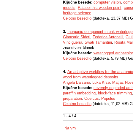
Ključne besede:
computer vision
,
comp
models
,
Palaeolithic wooden point
,
conse
heritage science
Celotno besedilo
(datoteka, 13,37 MB) G
3.
Inorganic component in oak waterlogg
Giancarlo Sidoti
,
Federica Antonelli
,
Giul
Vinciguerra
,
Swati Tamantini
,
Rosita Mar
znanstveni članek
Ključne besede:
waterlogged archaeolo
Celotno besedilo
(datoteka, 5,79 MB) Gr
4.
An adaptive workflow for the anatomica
wood from waterlogged deposits
Angela Balzano
,
Luka Krže
,
Matjaž Nov
Ključne besede:
severely degraded arc
paraffin embedding
,
block-face trimming
preparation
,
Quercus
,
Populus
Celotno besedilo
(datoteka, 11,02 MB) G
1 - 4 / 4
Na vrh