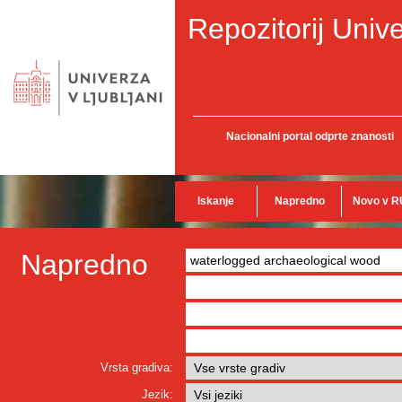
Repozitorij Unive
Nacionalni portal odprte znanosti
Iskanje
Napredno
Novo v R
Napredno
Vrsta gradiva:
Jezik: