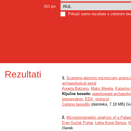
Išči po:
Prikaži samo rezultate s celotnim b
Rezultati
1.
Scanning electron microscopy protoco
archaeological wood
Angela Balzano
,
Maks Merela
,
Katarina 
Ključne besede:
waterlogged archaeolo
preservation
,
EDX
,
protocol
Celotno besedilo
(datoteka, 7,18 MB) Gr
2.
Microtomographic analysis of a Palaeo
Enej Guček Puhar
,
Lidija Korat Bensa
,
M
članek