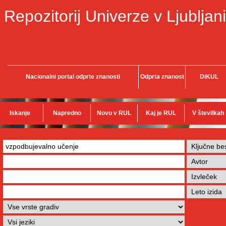
Repozitorij Univerze v Ljubljani
Nacionalni portal odprte znanosti
Odprta znanost
DiKUL
Iskanje
Napredno
Novo v RUL
Kaj je RUL
V številkah