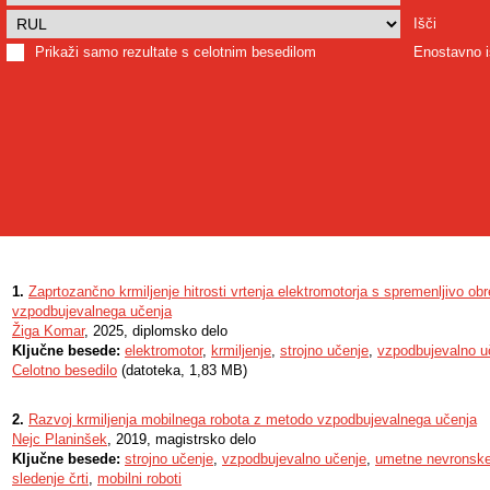
Išči
Prikaži samo rezultate s celotnim besedilom
Enostavno i
1.
Zaprtozančno krmiljenje hitrosti vrtenja elektromotorja s spremenljivo ob
vzpodbujevalnega učenja
Žiga Komar
, 2025, diplomsko delo
Ključne besede:
elektromotor
,
krmiljenje
,
strojno učenje
,
vzpodbujevalno u
Celotno besedilo
(datoteka, 1,83 MB)
2.
Razvoj krmiljenja mobilnega robota z metodo vzpodbujevalnega učenja
Nejc Planinšek
, 2019, magistrsko delo
Ključne besede:
strojno učenje
,
vzpodbujevalno učenje
,
umetne nevronsk
sledenje črti
,
mobilni roboti