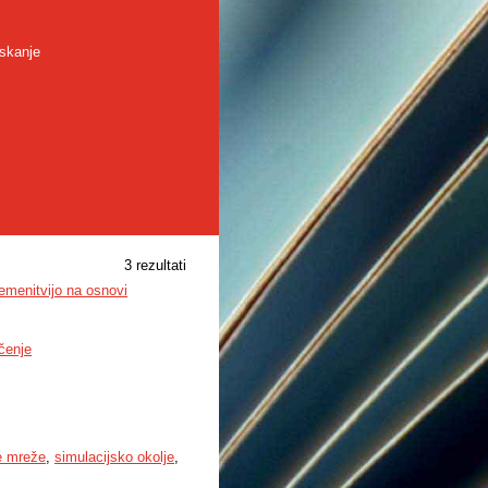
skanje
3 rezultati
remenitvijo na osnovi
čenje
e mreže
,
simulacijsko okolje
,