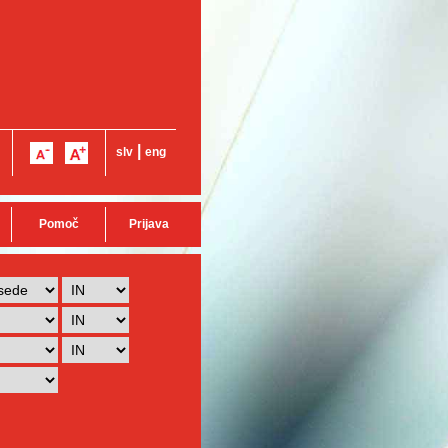
|
slv
eng
Pomoč
Prijava