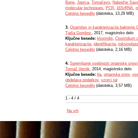
Barje
,
Jeprca
,
Tomačevo
,
Nabrežje Sav
molecular techniques
,
PCR
,
16SrRNA
,
r
Celotno besedilo
(datoteka, 13,29 MB)
3.
Osamitev in karakterizacija bakterije Clo
Tjaša Gomboc
, 2017, magistrsko delo
Ključne besede:
klostridiji
,
Clostridium di
karakterizacija
,
identifikacija
,
toksinotipi
Celotno besedilo
(datoteka, 2,16 MB)
4.
Spremljanje vsebnosti organske snovi v
Tomaž Vernik
, 2014, magistrsko delo
Ključne besede:
tla
,
organska snov
,
vse
obdelava podatkov
,
vzorci tal
Celotno besedilo
(datoteka, 3,57 MB)
1 - 4 / 4
Na vrh