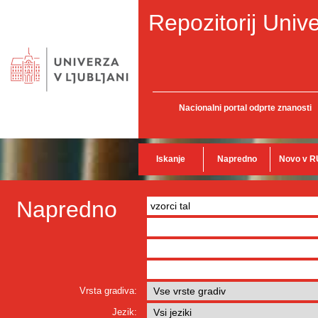
Repozitorij Unive
Nacionalni portal odprte znanosti
Iskanje
Napredno
Novo v R
Napredno
Vrsta gradiva:
Jezik: