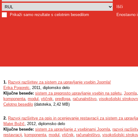
Išči
Prikaži samo rezultate s celotnim besedilom
Enostavno i
1.
Razvoj razširitev za sistem za upravljanje vsebin Joomla!
Erika Pogorelc
, 2011, diplomsko delo
Ključne besede:
sistem za preprosto upravljanje vsebin na spletu
,
Joomla
komponenta
,
modul
,
vtičnik
,
predloga
,
računalništvo
,
visokošolski strokovni
Celotno besedilo
(datoteka, 2,42 MB)
2.
Razvoj razširitve za opis in ocenjevanje restavracij za sistem za upravl
Matej Božič
, 2012, diplomsko delo
Ključne besede:
sistem za upravljanje z vsebinami Joomla
,
razvoj razširit
restavracij
,
komponenta
,
modul
,
vtičnik
,
računalništvo
,
visokošolski strokov