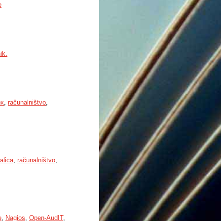
e
ik.
ox
,
računalništvo
,
alica
,
računalništvo
,
e
,
Nagios
,
Open-AudIT
,