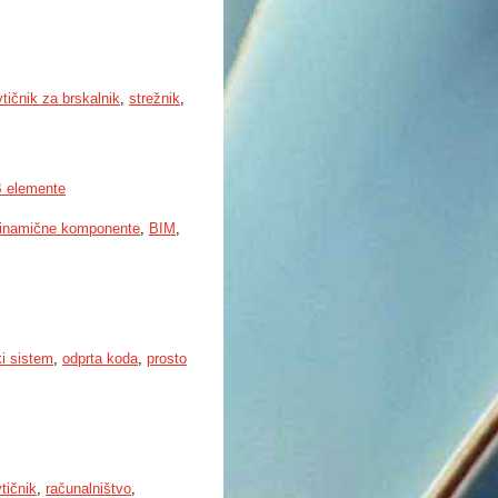
vtičnik za brskalnik
,
strežnik
,
B elemente
dinamične komponente
,
BIM
,
ki sistem
,
odprta koda
,
prosto
vtičnik
,
računalništvo
,