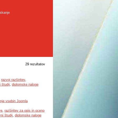
skanje
29 rezultatov
,
razvoj razširitev
,
 študij
,
diplomske naloge
janje vsebin Joomla
ve
,
razširitev za opis in oceno
ni študij
,
diplomske naloge