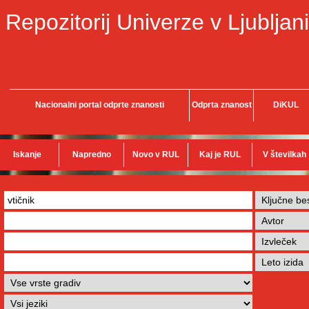
Repozitorij Univerze v Ljubljani
Nacionalni portal odprte znanosti
Odprta znanost
DiKUL
Iskanje
Napredno
Novo v RUL
Kaj je RUL
V številkah