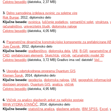
Celotno besedilo
(datoteka, 2,37 MB)
3.
Delno samodejna izdelava ovojnic za spletne vire
Rok Burgar
, 2012, diplomsko delo
Ključne besede:
ovojnica
,
luščenje podatkov
,
semantični splet
,
struktura
,
računalništvo
,
univerzitetni študij
,
diplomske naloge
Celotno besedilo
(datoteka, 4,05 MB)
4.
Parametrične dinamične konstrukcijske komponente za prefabricirane A
Jure Česnik
, 2012, diplomsko delo
Ključne besede:
gradbeništvo
,
diplomska dela
,
UNI
,
B-GR
,
parametrične 
CAD
,
prefabricirani elementi
,
SketchUp
,
vtičnik
,
računalniški model 3D
Celotno besedilo
(datoteka, 3,72 MB) Gradivo ima več datotek!
Več...
5.
Uporaba odprtokodnega programa Quantum GIS
Klemen Špruk
, 2014, diplomsko delo
Ključne besede:
geodezija
,
diplomska naloga
,
UNI
,
geografski informacijs
dostopen program
,
Quantum GIS
,
analiza
,
vtičnik
Celotno besedilo
(datoteka, 4,95 MB)
6.
Vtičnik za analizo glasbenih anket za radijske postaje
MIHA VYDRA-STANČIČ
, 2014, diplomsko delo
Ključne besede:
statistična analiza
,
glasbene ankete
,
IBM SPSS
,
Excel
,