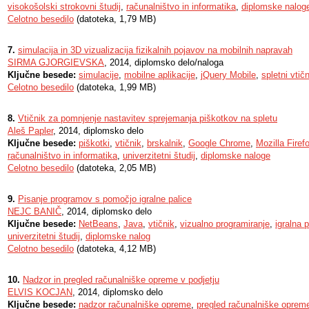
visokošolski strokovni študij
,
računalništvo in informatika
,
diplomske nalog
Celotno besedilo
(datoteka, 1,79 MB)
7.
simulacija in 3D vizualizacija fizikalnih pojavov na mobilnih napravah
SIRMA GJORGIEVSKA
, 2014, diplomsko delo/naloga
Ključne besede:
simulacije
,
mobilne aplikacije
,
jQuery Mobile
,
spletni vtičn
Celotno besedilo
(datoteka, 1,99 MB)
8.
Vtičnik za pomnjenje nastavitev sprejemanja piškotkov na spletu
Aleš Papler
, 2014, diplomsko delo
Ključne besede:
piškotki
,
vtičnik
,
brskalnik
,
Google Chrome
,
Mozilla Firef
računalništvo in informatika
,
univerzitetni študij
,
diplomske naloge
Celotno besedilo
(datoteka, 2,05 MB)
9.
Pisanje programov s pomočjo igralne palice
NEJC BANIČ
, 2014, diplomsko delo
Ključne besede:
NetBeans
,
Java
,
vtičnik
,
vizualno programiranje
,
igralna p
univerzitetni študij
,
diplomske nalog
Celotno besedilo
(datoteka, 4,12 MB)
10.
Nadzor in pregled računalniške opreme v podjetju
ELVIS KOCJAN
, 2014, diplomsko delo
Ključne besede:
nadzor računalniške opreme
,
pregled računalniške oprem