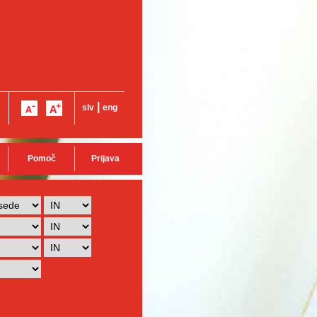
|
slv
eng
Pomoč
Prijava