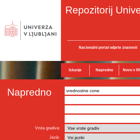
Repozitorij Unive
Nacionalni portal odprte znanosti
Iskanje
Napredno
Novo v R
Napredno
Vrsta gradiva:
Jezik: