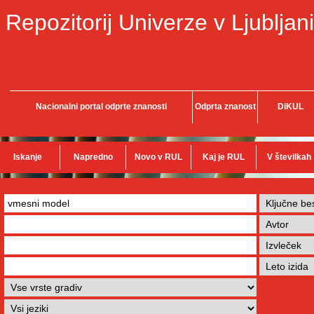
Repozitorij Univerze v Ljubljani
Nacionalni portal odprte znanosti
Odprta znanost
DiKUL
Iskanje
Napredno
Novo v RUL
Kaj je RUL
V številkah