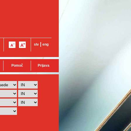
|
slv
eng
Pomoč
Prijava