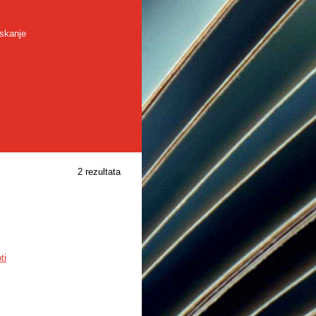
skanje
2 rezultata
ti