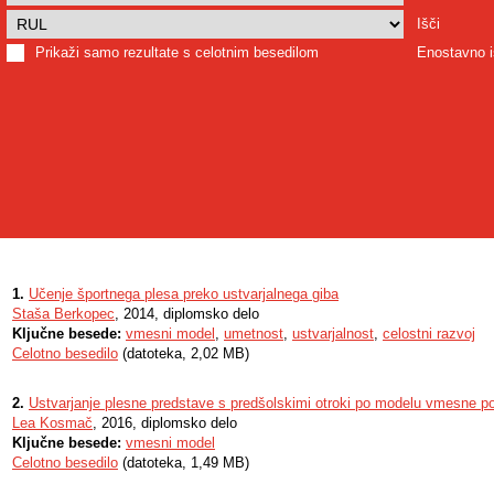
Išči
Prikaži samo rezultate s celotnim besedilom
Enostavno i
1.
Učenje športnega plesa preko ustvarjalnega giba
Staša Berkopec
, 2014, diplomsko delo
Ključne besede:
vmesni model
,
umetnost
,
ustvarjalnost
,
celostni razvoj
Celotno besedilo
(datoteka, 2,02 MB)
2.
Ustvarjanje plesne predstave s predšolskimi otroki po modelu vmesne po
Lea Kosmač
, 2016, diplomsko delo
Ključne besede:
vmesni model
Celotno besedilo
(datoteka, 1,49 MB)