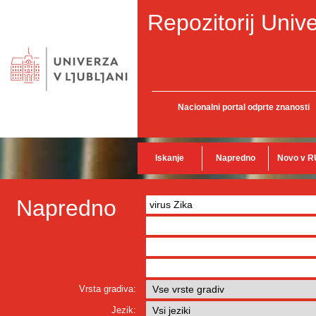
Repozitorij Unive
Nacionalni portal odprte znanosti
Iskanje
Napredno
Novo v R
Napredno
Vrsta gradiva:
Jezik: