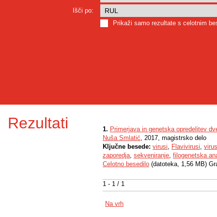
Išči po:
Prikaži samo rezultate s celotnim b
Rezultati
1.
Primerjava in genetska opredelitev dv
Nuša Smlatić
, 2017, magistrsko delo
Ključne besede:
virusi
,
Flavivirusi
,
viru
zaporedja
,
sekveniranje
,
filogenetska an
Celotno besedilo
(datoteka, 1,56 MB) Gr
1 - 1 / 1
Na vrh