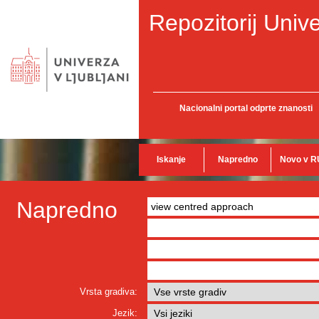
Repozitorij Unive
Nacionalni portal odprte znanosti
Iskanje
Napredno
Novo v R
Napredno
Vrsta gradiva:
Jezik: