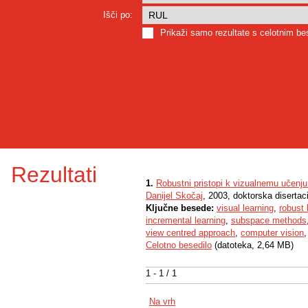
Išči po:
Prikaži samo rezultate s celotnim b
Rezultati
1.
Robustni pristopi k vizualnemu učenj
Danijel Skočaj
, 2003, doktorska disertaci
Ključne besede:
visual learning
,
robust 
incremental learning
,
subspace methods
view centred approach
,
computer vision
Celotno besedilo
(datoteka, 2,64 MB)
1 - 1 / 1
Na vrh