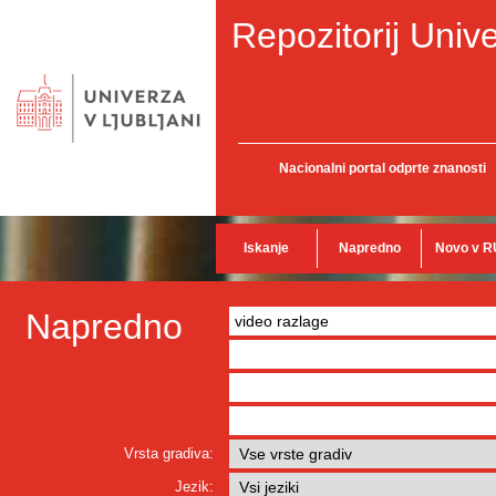
Repozitorij Unive
Nacionalni portal odprte znanosti
Iskanje
Napredno
Novo v R
Napredno
Vrsta gradiva:
Jezik: