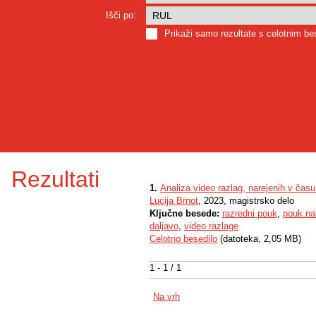
Išči po:
Prikaži samo rezultate s celotnim b
Rezultati
1.
Analiza video razlag, narejenih v čas
Lucija Brnot
, 2023, magistrsko delo
Ključne besede:
razredni pouk
,
pouk na
daljavo
,
video razlage
Celotno besedilo
(datoteka, 2,05 MB)
1 - 1 / 1
Na vrh