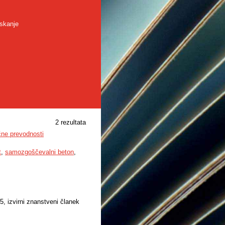
skanje
2 rezultata
čne prevodnosti
t
,
samozgoščevalni beton
,
5, izvirni znanstveni članek