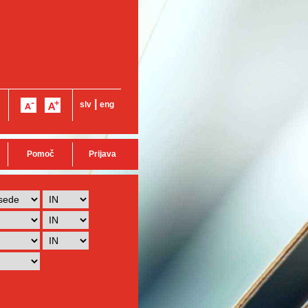
|
slv
eng
Pomoč
Prijava