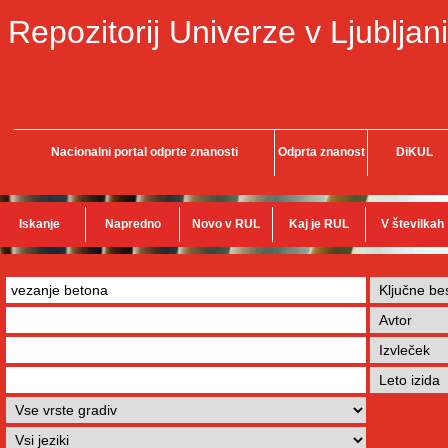
Repozitorij Univerze v Ljubljani
Nacionalni portal odprte znanosti
Odprta znanost
DiKUL
Iskanje
Napredno
Novo v RUL
Kaj je RUL
V številkah