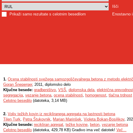
Išči
Prikaži samo rezultate s celotnim besedilom
Enostavno i
1.
Ocena stabilnosti svežega samozgoščevalnega betona z metodo elektri
Goran Šneperger
, 2011, diplomsko delo
Ključne besede:
gradbeništvo
,
VSŠ
,
diplomska dela
,
električna prevodnos
segregacija
,
vezanje betona
,
ocena stabilnosti
,
homogenost
,
tlačna trdnost
Celotno besedilo
(datoteka, 3,14 MB)
2.
Vpliv težkih kovin iz recikliranega agregata na lastnosti betona
Tilen Turk
,
Petra Štukovnik
,
Marjan Marinšek
,
Violeta Bokan-Bosiljkov
, 202
Ključne besede:
recikliran agregat
,
težke kovine
,
beton
,
vezanje betona
Celotno besedilo
(datoteka, 429,78 KB) Gradivo ima več datotek!
Več...