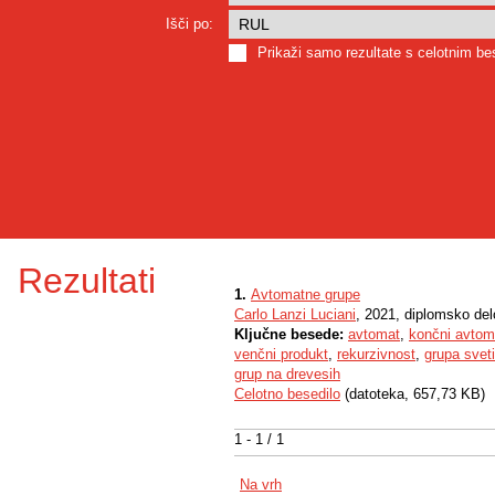
Išči po:
Prikaži samo rezultate s celotnim b
Rezultati
1.
Avtomatne grupe
Carlo Lanzi Luciani
, 2021, diplomsko del
Ključne besede:
avtomat
,
končni avtom
venčni produkt
,
rekurzivnost
,
grupa sveti
grup na drevesih
Celotno besedilo
(datoteka, 657,73 KB)
1 - 1 / 1
Na vrh