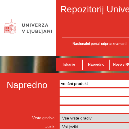
Repozitorij Unive
Nacionalni portal odprte znanosti
Iskanje
Napredno
Novo v R
Napredno
Vrsta gradiva:
Jezik: