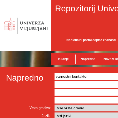
Repozitorij Unive
Nacionalni portal odprte znanosti
Iskanje
Napredno
Novo v R
Napredno
Vrsta gradiva:
Jezik: