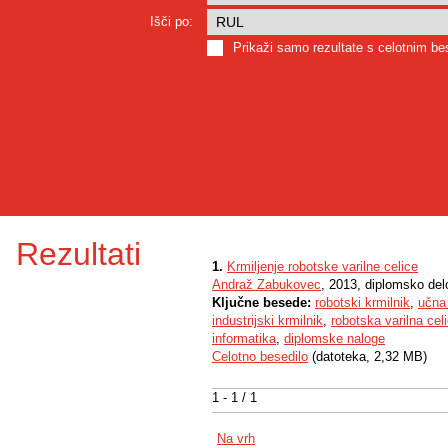
Išči po:
Prikaži samo rezultate s celotnim b
Rezultati
1.
Krmiljenje robotske varilne celice
Andraž Zabukovec
, 2013, diplomsko del
Ključne besede:
robotski krmilnik
,
učna
industrijski krmilnik
,
robotska varilna cel
informatika
,
diplomske naloge
Celotno besedilo
(datoteka, 2,32 MB)
1 - 1 / 1
Na vrh