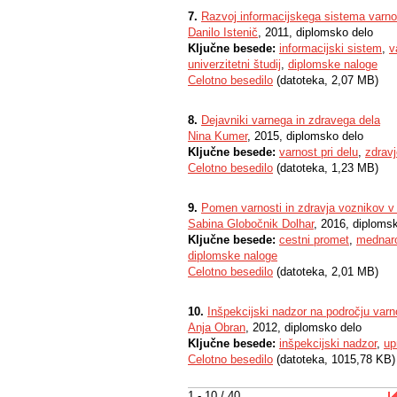
7.
Razvoj informacijskega sistema varnost
Danilo Istenič
, 2011, diplomsko delo
Ključne besede:
informacijski sistem
,
v
univerzitetni študij
,
diplomske naloge
Celotno besedilo
(datoteka, 2,07 MB)
8.
Dejavniki varnega in zdravega dela
Nina Kumer
, 2015, diplomsko delo
Ključne besede:
varnost pri delu
,
zdravj
Celotno besedilo
(datoteka, 1,23 MB)
9.
Pomen varnosti in zdravja voznikov 
Sabina Globočnik Dolhar
, 2016, diploms
Ključne besede:
cestni promet
,
mednaro
diplomske naloge
Celotno besedilo
(datoteka, 2,01 MB)
10.
Inšpekcijski nadzor na področju varno
Anja Obran
, 2012, diplomsko delo
Ključne besede:
inšpekcijski nadzor
,
up
Celotno besedilo
(datoteka, 1015,78 KB)
1 - 10 / 40