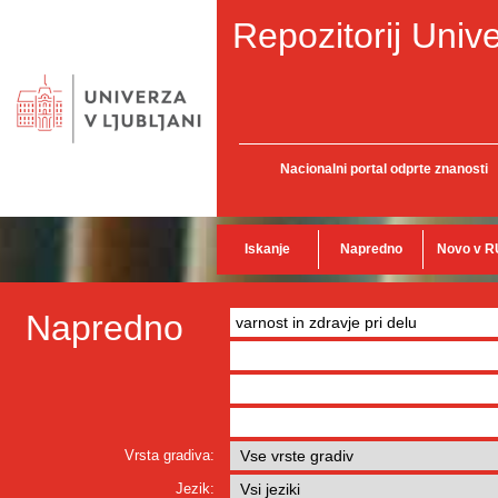
Repozitorij Unive
Nacionalni portal odprte znanosti
Iskanje
Napredno
Novo v R
Napredno
Vrsta gradiva:
Jezik: