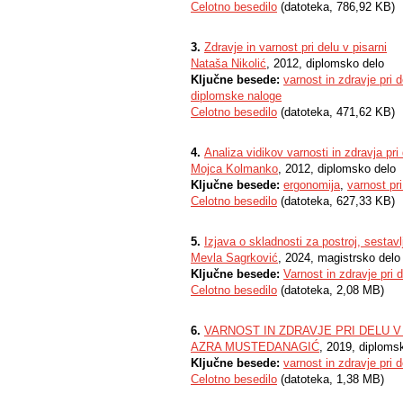
Celotno besedilo
(datoteka, 786,92 KB)
3.
Zdravje in varnost pri delu v pisarni
Nataša Nikolić
, 2012, diplomsko delo
Ključne besede:
varnost in zdravje pri d
diplomske naloge
Celotno besedilo
(datoteka, 471,62 KB)
4.
Analiza vidikov varnosti in zdravja pr
Mojca Kolmanko
, 2012, diplomsko delo
Ključne besede:
ergonomija
,
varnost pri
Celotno besedilo
(datoteka, 627,33 KB)
5.
Izjava o skladnosti za postroj, sestavl
Mevla Sagrković
, 2024, magistrsko delo
Ključne besede:
Varnost in zdravje pri 
Celotno besedilo
(datoteka, 2,08 MB)
6.
VARNOST IN ZDRAVJE PRI DELU V
AZRA MUSTEDANAGIĆ
, 2019, diploms
Ključne besede:
varnost in zdravje pri d
Celotno besedilo
(datoteka, 1,38 MB)