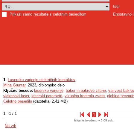
Išči
Prikaži samo rezultate s celotnim besedilom
Enostavno i
1.
Lasersko varjenje električnih kontaktov
Miha Gruntar
, 2023, diplomsko delo
Ključne besede:
lasersko varjenje
,
baker in bakrove zlitine
,
varivost bakrov
vlakenski laser
,
laserski parametri
,
vizualna kontrola zvara
,
globina prevari
Celotno besedilo
(datoteka, 2,41 MB)
1 - 1 / 1
1
Iskanje izvedeno v 0.08 sek.
Na vrh