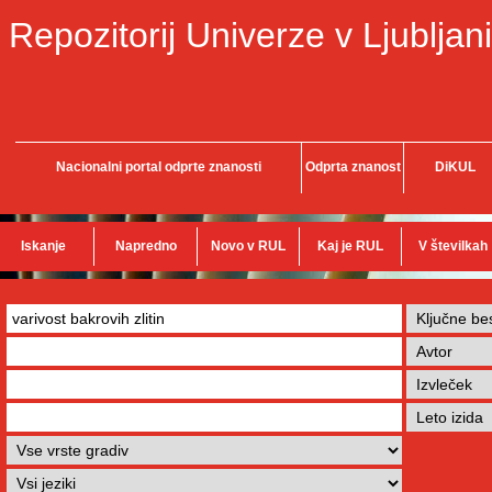
Repozitorij Univerze v Ljubljani
Nacionalni portal odprte znanosti
Odprta znanost
DiKUL
Iskanje
Napredno
Novo v RUL
Kaj je RUL
V številkah