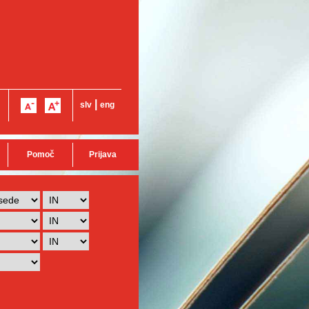
|
slv
eng
Pomoč
Prijava