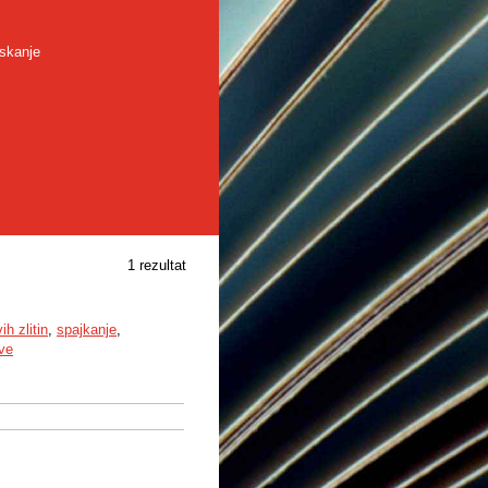
skanje
1 rezultat
ih zlitin
,
spajkanje
,
tve