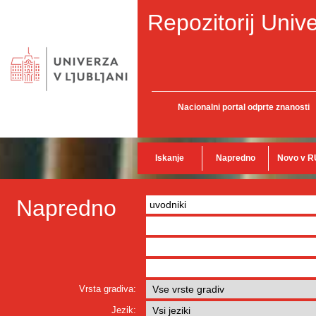
Repozitorij Unive
Nacionalni portal odprte znanosti
Iskanje
Napredno
Novo v R
Napredno
Vrsta gradiva:
Jezik: