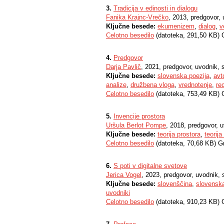
3.
Tradicija v edinosti in dialogu
Fanika Krajnc-Vrečko
, 2013, predgovor,
Ključne besede:
ekumenizem
,
dialog
,
v
Celotno besedilo
(datoteka, 291,50 KB) 
4.
Predgovor
Darja Pavlič
, 2021, predgovor, uvodnik,
Ključne besede:
slovenska poezija
,
avt
analize
,
družbena vloga
,
vrednotenje
,
re
Celotno besedilo
(datoteka, 753,49 KB) 
5.
Invencije prostora
Uršula Berlot Pompe
, 2018, predgovor,
Ključne besede:
teorija prostora
,
teorij
Celotno besedilo
(datoteka, 70,68 KB) G
6.
S poti v digitalne svetove
Jerica Vogel
, 2023, predgovor, uvodnik
Ključne besede:
slovenščina
,
slovenska
uvodniki
Celotno besedilo
(datoteka, 910,23 KB) 