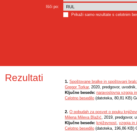
Išči po:
Prikaži samo rezultate s celotnim b
Rezultati
1.
Spoštovane bralke in spoštovani bralc
Gregor Torkar
, 2020, predgovor, uvodni
Ključne besede:
naravoslovna vzgoja in
Celotno besedilo
(datoteka, 80,81 KB) G
2.
O pobudah za posvet o pouku književ
Milena Mileva Blažić
, 2019, predgovor,
Ključne besede:
književnost
,
vzgoja in
Celotno besedilo
(datoteka, 196,86 KB) 