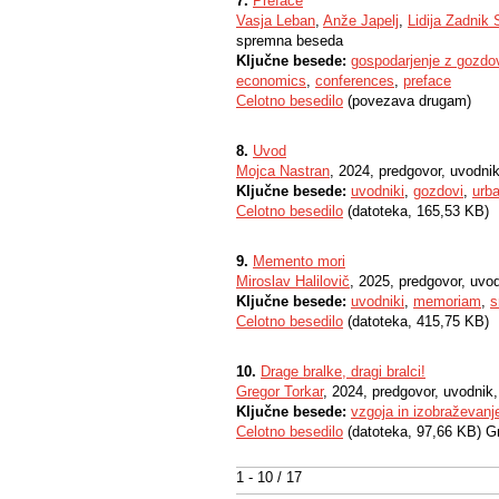
7.
Preface
Vasja Leban
,
Anže Japelj
,
Lidija Zadnik 
spremna beseda
Ključne besede:
gospodarjenje z gozdo
economics
,
conferences
,
preface
Celotno besedilo
(povezava drugam)
8.
Uvod
Mojca Nastran
, 2024, predgovor, uvodn
Ključne besede:
uvodniki
,
gozdovi
,
urb
Celotno besedilo
(datoteka, 165,53 KB)
9.
Memento mori
Miroslav Halilovič
, 2025, predgovor, uv
Ključne besede:
uvodniki
,
memoriam
,
s
Celotno besedilo
(datoteka, 415,75 KB)
10.
Drage bralke, dragi bralci!
Gregor Torkar
, 2024, predgovor, uvodni
Ključne besede:
vzgoja in izobraževanj
Celotno besedilo
(datoteka, 97,66 KB) G
1 - 10 / 17