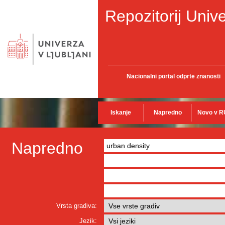
Repozitorij Unive
Nacionalni portal odprte znanosti
Iskanje
Napredno
Novo v R
Napredno
Vrsta gradiva:
Jezik: