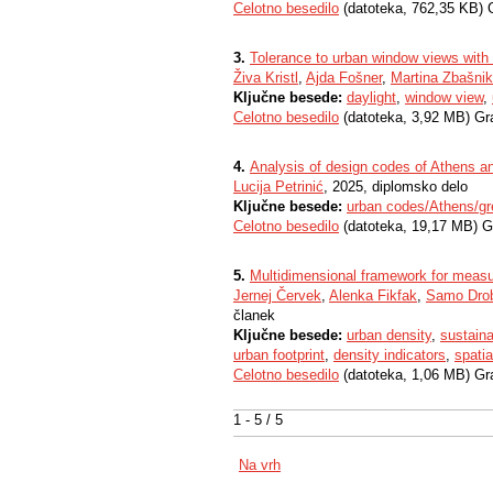
Celotno besedilo
(datoteka, 762,35 KB) 
3.
Tolerance to urban window views with 
Živa Kristl
,
Ajda Fošner
,
Martina Zbašni
Ključne besede:
daylight
,
window view
,
Celotno besedilo
(datoteka, 3,92 MB) Gr
4.
Analysis of design codes of Athens an
Lucija Petrinić
, 2025, diplomsko delo
Ključne besede:
urban codes/Athens/gr
Celotno besedilo
(datoteka, 19,17 MB) G
5.
Multidimensional framework for measurin
Jernej Červek
,
Alenka Fikfak
,
Samo Dro
članek
Ključne besede:
urban density
,
sustain
urban footprint
,
density indicators
,
spatia
Celotno besedilo
(datoteka, 1,06 MB) Gr
1 - 5 / 5
Na vrh