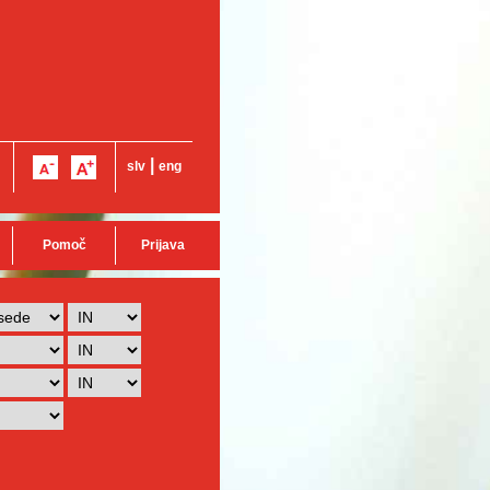
|
slv
eng
Pomoč
Prijava