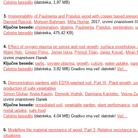
Celotno besedilo
(datoteka, 1,87 MB)
3.
Impregnability of Paulownia and Populus wood with copper based preser
Davood Rasouli
,
Mohsen Bahmani
,
Miha Humar
, 2017, izvirni znanstveni č
Ključne besede:
impregnation
,
dipping
,
Paulownia
,
Populus
,
penteration
,
u
Celotno besedilo
(datoteka, 475,42 KB)
4.
Effect of oxygen plasma on sprout and root growth, surface morphology an
Matej Holc
,
Gregor Primc
,
Jernej Iskra
,
Primož Titan
,
Janez Kovač
,
Miran 
izvirni znanstveni članek
Ključne besede:
garlic
,
oxygen plasma
,
growth
,
cuticle
,
water uptake
,
nano
Celotno besedilo
(datoteka, 3,82 MB) Gradivo ima več datotek!
Več...
5.
Demonstration gardens with EDTA-washed soil. Part III, Plant growth, soi
production of safe vegetables
Simon Gluhar
,
Anela Kaurin
,
Dominik Vodnik
,
Damijana Kastelec
,
Vesna Z
izvirni znanstveni članek
Ključne besede:
remediated soil
,
vegetable garden
,
plant performance
,
soi
metal uptake
,
safe food
Celotno besedilo
(datoteka, 4,04 MB) Gradivo ima več datotek!
Več...
6.
Modelling the material resistance of wood. Part 3, Relative resistance in
situations