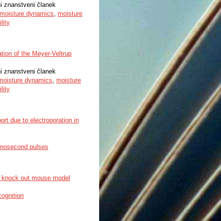
ni znanstveni članek
moisture dynamics
,
moisture
lity
ation of the Meyer-Veltrup
ni znanstveni članek
moisture dynamics
,
moisture
lity
t due to electroporation in
nosecond pulses
i1 knock out mouse model
cognition