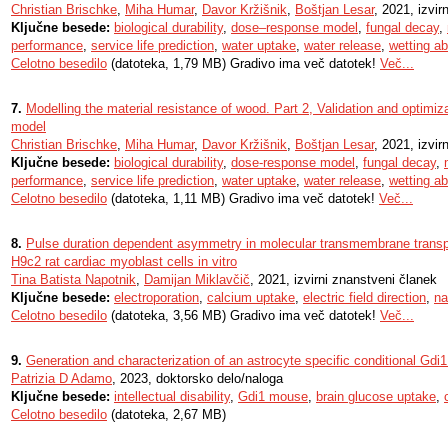
Christian Brischke
,
Miha Humar
,
Davor Kržišnik
,
Boštjan Lesar
, 2021, izvir
Ključne besede:
biological durability
,
dose–response model
,
fungal decay
,
performance
,
service life prediction
,
water uptake
,
water release
,
wetting abi
Celotno besedilo
(datoteka, 1,79 MB) Gradivo ima več datotek!
Več...
7.
Modelling the material resistance of wood. Part 2, Validation and optimiz
model
Christian Brischke
,
Miha Humar
,
Davor Kržišnik
,
Boštjan Lesar
, 2021, izvir
Ključne besede:
biological durability
,
dose-response model
,
fungal decay
,
performance
,
service life prediction
,
water uptake
,
water release
,
wetting abi
Celotno besedilo
(datoteka, 1,11 MB) Gradivo ima več datotek!
Več...
8.
Pulse duration dependent asymmetry in molecular transmembrane transpor
H9c2 rat cardiac myoblast cells in vitro
Tina Batista Napotnik
,
Damijan Miklavčič
, 2021, izvirni znanstveni članek
Ključne besede:
electroporation
,
calcium uptake
,
electric field direction
,
na
Celotno besedilo
(datoteka, 3,56 MB) Gradivo ima več datotek!
Več...
9.
Generation and characterization of an astrocyte specific conditional Gd
Patrizia D Adamo
, 2023, doktorsko delo/naloga
Ključne besede:
intellectual disability
,
Gdi1 mouse
,
brain glucose uptake
,
Celotno besedilo
(datoteka, 2,67 MB)