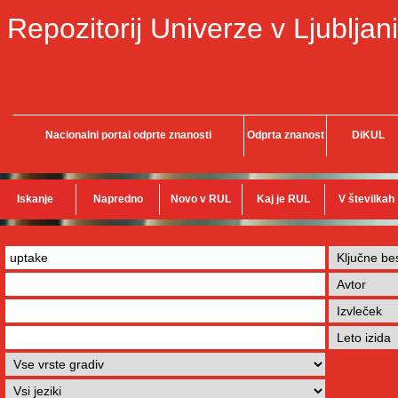
Repozitorij Univerze v Ljubljani
Nacionalni portal odprte znanosti
Odprta znanost
DiKUL
Iskanje
Napredno
Novo v RUL
Kaj je RUL
V številkah