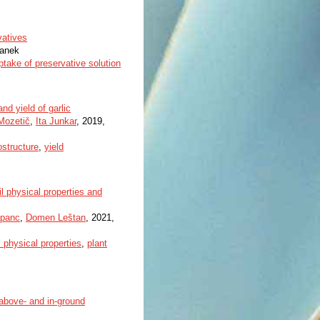
vatives
lanek
ptake of preservative solution
d yield of garlic
Mozetič
,
Ita Junkar
, 2019,
structure
,
yield
l physical properties and
upanc
,
Domen Leštan
, 2021,
l physical properties
,
plant
 above- and in-ground