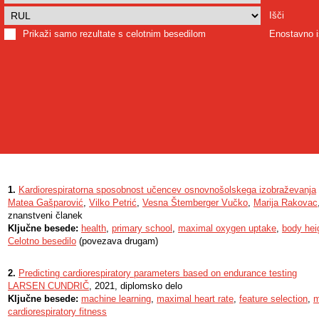
Išči
Prikaži samo rezultate s celotnim besedilom
Enostavno i
1.
Kardiorespiratorna sposobnost učencev osnovnošolskega izobraževanja
Matea Gašparović
,
Vilko Petrić
,
Vesna Štemberger Vučko
,
Marija Rakovac
znanstveni članek
Ključne besede:
health
,
primary school
,
maximal oxygen uptake
,
body hei
Celotno besedilo
(povezava drugam)
2.
Predicting cardiorespiratory parameters based on endurance testing
LARSEN CUNDRIČ
, 2021, diplomsko delo
Ključne besede:
machine learning
,
maximal heart rate
,
feature selection
,
m
cardiorespiratory fitness