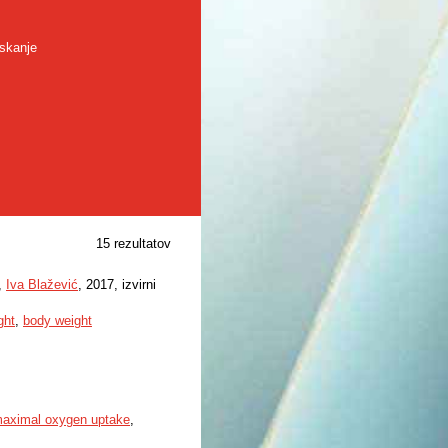
skanje
15 rezultatov
,
Iva Blažević
, 2017, izvirni
ght
,
body weight
aximal oxygen uptake
,