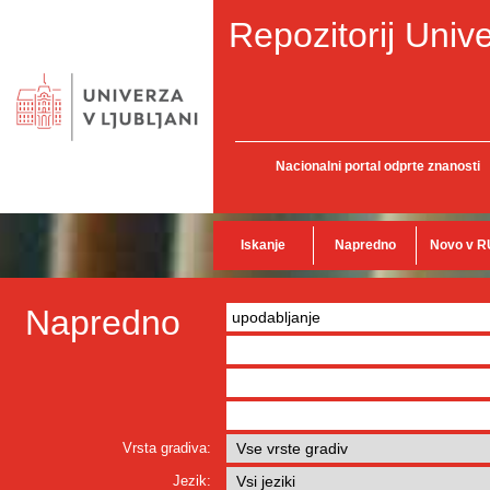
Repozitorij Unive
Nacionalni portal odprte znanosti
Iskanje
Napredno
Novo v R
Napredno
Vrsta gradiva:
Jezik: