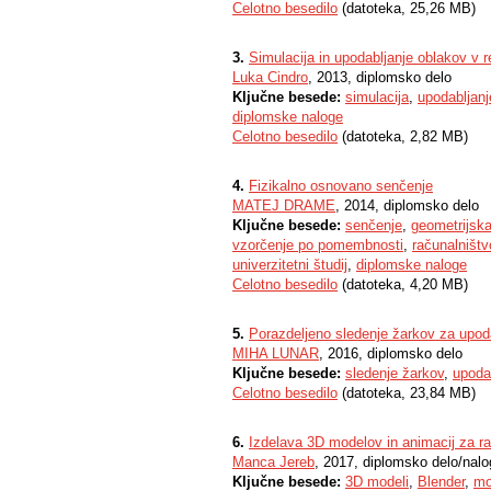
Celotno besedilo
(datoteka, 25,26 MB)
3.
Simulacija in upodabljanje oblakov v 
Luka Cindro
, 2013, diplomsko delo
Ključne besede:
simulacija
,
upodabljanj
diplomske naloge
Celotno besedilo
(datoteka, 2,82 MB)
4.
Fizikalno osnovano senčenje
MATEJ DRAME
, 2014, diplomsko delo
Ključne besede:
senčenje
,
geometrijska
vzorčenje po pomembnosti
,
računalništv
univerzitetni študij
,
diplomske naloge
Celotno besedilo
(datoteka, 4,20 MB)
5.
Porazdeljeno sledenje žarkov za upoda
MIHA LUNAR
, 2016, diplomsko delo
Ključne besede:
sledenje žarkov
,
upoda
Celotno besedilo
(datoteka, 23,84 MB)
6.
Izdelava 3D modelov in animacij za ra
Manca Jereb
, 2017, diplomsko delo/nal
Ključne besede:
3D modeli
,
Blender
,
mo