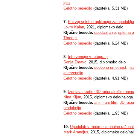
igra
Celotno besedilo
(datoteka, 5,31 MB)
7.
Razvoj spletne aplikacije za upodablj
Lovro Kalan
, 2021, diplomsko delo
Ključne besede:
upodabljanje
,
spletna a
Three.js
Celotno besedilo
(datoteka, 6,24 MB)
8.
Intervencije v fotografiji
Sonja Žmavc
, 2015, diplomsko delo
Ključne besede:
sodobna umetnost
,
ris
intervencija
Celotno besedilo
(datoteka, 4,91 MB)
9.
Izdelava kratke 3D računalniške animac
Nina Kljun
, 2015, diplomsko delo/naloga
Ključne besede:
animirani film
,
3D raču
produkcija
Celotno besedilo
(datoteka, 1,93 MB)
10.
Upodobitev trodimenzionalne računalni
Mark Arandjus
, 2015, diplomsko delo/na