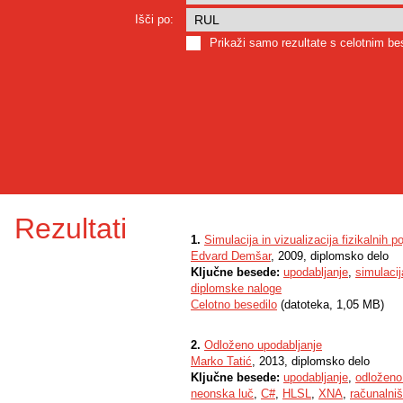
Išči po:
Prikaži samo rezultate s celotnim b
Rezultati
1.
Simulacija in vizualizacija fizikalnih p
Edvard Demšar
, 2009, diplomsko delo
Ključne besede:
upodabljanje
,
simulacij
diplomske naloge
Celotno besedilo
(datoteka, 1,05 MB)
2.
Odloženo upodabljanje
Marko Tatić
, 2013, diplomsko delo
Ključne besede:
upodabljanje
,
odloženo
neonska luč
,
C#
,
HLSL
,
XNA
,
računalni