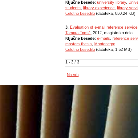
Ključne besede:
university library
,
Unive
students
,
library experience
,
library serv
Celotno besedilo
(datoteka, 850,24 KB)
3.
Evaluation of e-mail reference service 
Tamara Tomić
, 2012, magistrsko delo
Ključne besede:
e-mails
,
reference serv
masters thesis
,
Montenegro
Celotno besedilo
(datoteka, 1,52 MB)
1 - 3 / 3
Na vrh