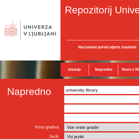
Repozitorij Unive
Nacionalni portal odprte znanosti
Iskanje
Napredno
Novo v R
Napredno
Vrsta gradiva:
Jezik: