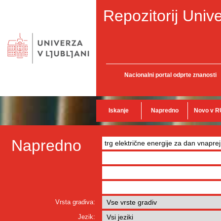
Repozitorij Unive
Nacionalni portal odprte znanosti
Iskanje
Napredno
Novo v R
Napredno
Vrsta gradiva:
Jezik: