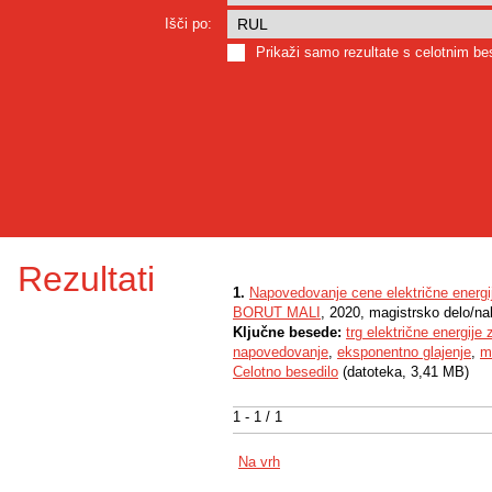
Išči po:
Prikaži samo rezultate s celotnim b
Rezultati
1.
Napovedovanje cene električne energij
BORUT MALI
, 2020, magistrsko delo/na
Ključne besede:
trg električne energije
napovedovanje
,
eksponentno glajenje
,
m
Celotno besedilo
(datoteka, 3,41 MB)
1 - 1 / 1
Na vrh