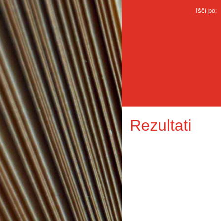
Išči po:
Rezultati