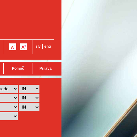
|
slv
eng
Pomoč
Prijava