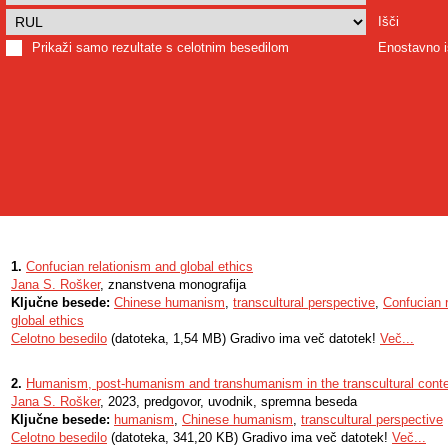
Išči
Prikaži samo rezultate s celotnim besedilom
Enostavno i
1.
Confucian relationism and global ethics
Jana S. Rošker
, znanstvena monografija
Ključne besede:
Chinese humanism
,
transcultural perspective
,
Confucian 
global ethics
Celotno besedilo
(datoteka, 1,54 MB) Gradivo ima več datotek!
Več...
2.
Humanism, post-humanism and transhumanism in the transcultural conte
Jana S. Rošker
, 2023, predgovor, uvodnik, spremna beseda
Ključne besede:
humanism
,
Chinese humanism
,
transcultural perspective
Celotno besedilo
(datoteka, 341,20 KB) Gradivo ima več datotek!
Več...