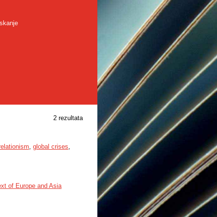
skanje
2 rezultata
relationism
,
global crises
,
xt of Europe and Asia