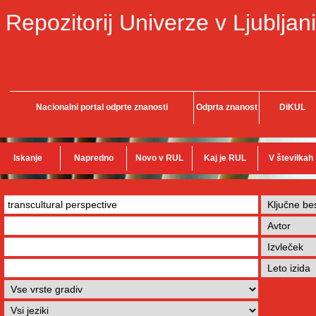
Repozitorij Univerze v Ljubljani
Nacionalni portal odprte znanosti
Odprta znanost
DiKUL
Iskanje
Napredno
Novo v RUL
Kaj je RUL
V številkah